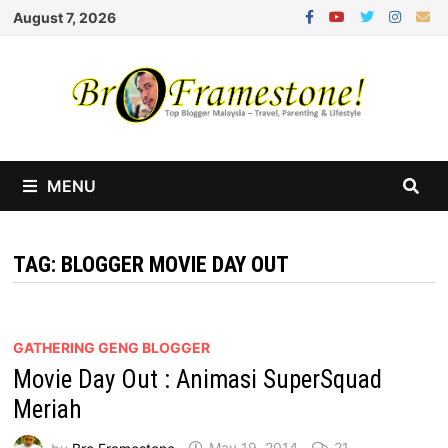
Skip
August 7, 2026
to
content
MENU
TAG:
BLOGGER MOVIE DAY OUT
GATHERING GENG BLOGGER
Movie Day Out : Animasi SuperSquad
Meriah
by
Bro Framestone
May 19, 2014
21