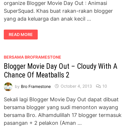
organize Blogger Movie Day Out : Animasi
SuperSquad. Khas buat rakan-rakan blogger
yang ada keluarga dan anak kecil …
BLOGGER
READ MORE
MOVIE
DAY
OUT
:
ANIMASI
SUPERSQUAD
BERSAMA BROFRAMESTONE
Blogger Movie Day Out – Cloudy With A
Chance Of Meatballs 2
by
Bro Framestone
October 4, 2013
10
Sekali lagi Blogger Movie Day Out dapat dibuat
bersama blogger yang sudi menonton wayang
bersama Bro. Alhamdulillah 17 blogger termasuk
pasangan + 2 pelakon (Aman …