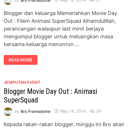
Blogger dan keluarga Memeriahkan Movie Day
Out : Filem Animasi SuperSquad Alhamdulillah,
perancangan walaupun last minit berjaya
mengumpul blogger untuk meluangkan masa
bersama keluarga menonton …
MOVIE
READ MORE
DAY
OUT
:
ANIMASI
SUPERSQUAD
MERIAH
JEMPUTAN EVENT
Blogger Movie Day Out : Animasi
SuperSquad
by
Bro Framestone
May 14, 2014
24
Kepada rakan-rakan blogger, minggu ini Bro akan