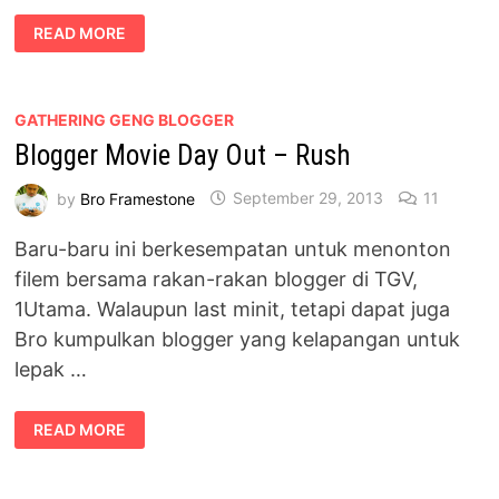
BLOGGER
READ MORE
MOVIE
DAY
OUT
–
CLOUDY
WITH
GATHERING GENG BLOGGER
A
Blogger Movie Day Out – Rush
CHANCE
OF
MEATBALLS
2
by
Bro Framestone
September 29, 2013
11
Baru-baru ini berkesempatan untuk menonton
filem bersama rakan-rakan blogger di TGV,
1Utama. Walaupun last minit, tetapi dapat juga
Bro kumpulkan blogger yang kelapangan untuk
lepak …
BLOGGER
READ MORE
MOVIE
DAY
OUT
–
RUSH