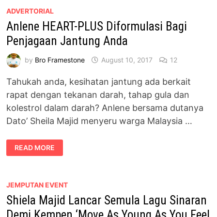
ADVERTORIAL
Anlene HEART-PLUS Diformulasi Bagi
Penjagaan Jantung Anda
by
Bro Framestone
August 10, 2017
12
Tahukah anda, kesihatan jantung ada berkait
rapat dengan tekanan darah, tahap gula dan
kolestrol dalam darah? Anlene bersama dutanya
Dato’ Sheila Majid menyeru warga Malaysia …
ANLENE
READ MORE
HEART-
PLUS
DIFORMULASI
BAGI
PENJAGAAN
JANTUNG
JEMPUTAN EVENT
ANDA
Shiela Majid Lancar Semula Lagu Sinaran
Demi Kempen ‘Move As Young As You Feel