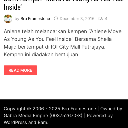
Inside’
by
Bro Framestone
December 3, 2016
4
Anlene telah melancarkan kempen “Anlene Move
As Young As You Feel Inside” Bersama Sheila
Majid bertempat di IOI City Mall Putrajaya.
Kempen ini diadakan bertujuan …
SHIELA
READ MORE
MAJID
LANCAR
SEMULA
LAGU
SINARAN
DEMI
KEMPEN
‘MOVE
AS
YOUNG
Copyright © 2006 - 2025 Bro Framestone | Owned by
AS
Gabra Media Empire (003752670-X) | Powered by
YOU
FEEL
WordPress
and
Bam
.
INSIDE’