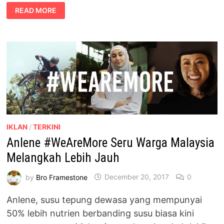
ANLENE
READ MORE
GOLD
5X
&
ACTIFIT
3X
UNTUK
GOLONGAN
DEWASA
PERTENGAHAN
UMUR
IKLAN
/
TERKINI
Anlene #WeAreMore Seru Warga Malaysia
Melangkah Lebih Jauh
by
Bro Framestone
December 20, 2017
0
Anlene, susu tepung dewasa yang mempunyai
50% lebih nutrien berbanding susu biasa kini