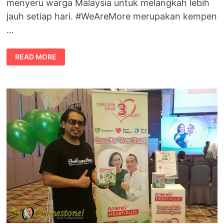
menyeru warga Malaysia untuk melangkah lebih
jauh setiap hari. #WeAreMore merupakan kempen
…
ANLENE
READ MORE
#WEAREMORE
SERU
WARGA
MALAYSIA
MELANGKAH
LEBIH
JAUH