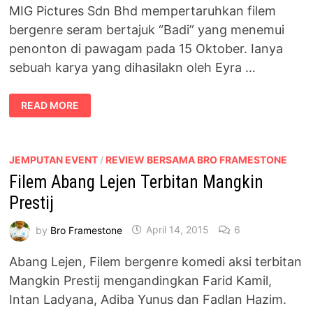
MIG Pictures Sdn Bhd mempertaruhkan filem
bergenre seram bertajuk “Badi” yang menemui
penonton di pawagam pada 15 Oktober. Ianya
sebuah karya yang dihasilakn oleh Eyra …
BADI
READ MORE
–
YANG
MATI
BELUM
TENTU
PERGI
JEMPUTAN EVENT
/
REVIEW BERSAMA BRO FRAMESTONE
Filem Abang Lejen Terbitan Mangkin
Prestij
by
Bro Framestone
April 14, 2015
6
Abang Lejen, Filem bergenre komedi aksi terbitan
Mangkin Prestij mengandingkan Farid Kamil,
Intan Ladyana, Adiba Yunus dan Fadlan Hazim.