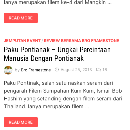
Ianya merupakan filem ke-4 dari Mangkin …
FILEM
READ MORE
ABANG
LEJEN
TERBITAN
MANGKIN
PRESTIJ
JEMPUTAN EVENT
/
REVIEW BERSAMA BRO FRAMESTONE
Paku Pontianak – Ungkai Percintaan
Manusia Dengan Pontianak
by
Bro Framestone
August 25, 2013
16
Paku Pontinak, salah satu naskah seram dari
pengarah Filem Sumpahan Kum Kum, Ismail Bob
Hashim yang setanding dengan filem seram dari
Thailand. Ianya merupakan filem …
PAKU
READ MORE
PONTIANAK
–