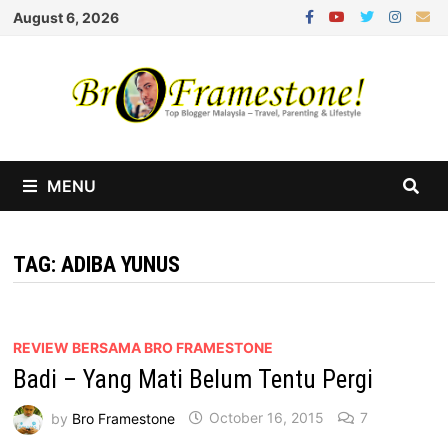
Skip
August 6, 2026
to
content
MENU
TAG:
ADIBA YUNUS
REVIEW BERSAMA BRO FRAMESTONE
Badi – Yang Mati Belum Tentu Pergi
by
Bro Framestone
October 16, 2015
7