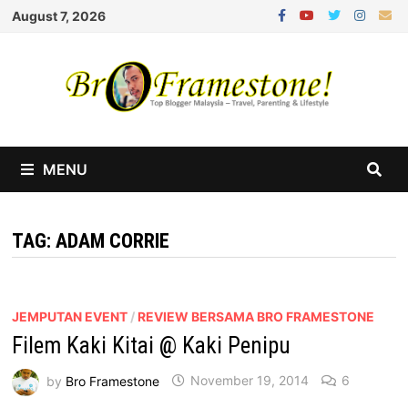
Skip
August 7, 2026
to
content
MENU
TAG:
ADAM CORRIE
JEMPUTAN EVENT
/
REVIEW BERSAMA BRO FRAMESTONE
Filem Kaki Kitai @ Kaki Penipu
by
Bro Framestone
November 19, 2014
6