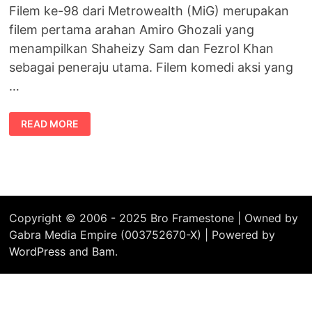
Filem ke-98 dari Metrowealth (MiG) merupakan
filem pertama arahan Amiro Ghozali yang
menampilkan Shaheizy Sam dan Fezrol Khan
sebagai peneraju utama. Filem komedi aksi yang
…
FILEM
READ MORE
KAKI
KITAI
@
KAKI
PENIPU
Copyright © 2006 - 2025 Bro Framestone | Owned by
Gabra Media Empire (003752670-X) | Powered by
WordPress
and
Bam
.