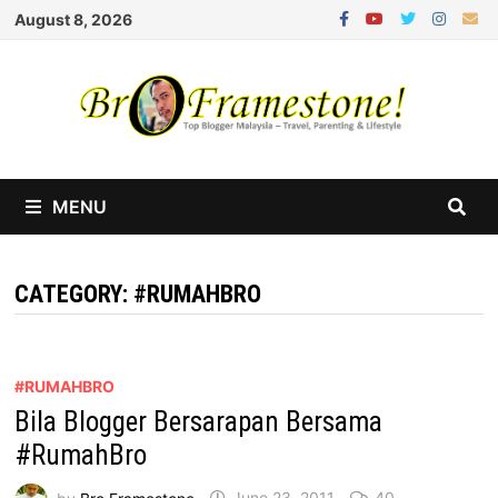
Skip
August 8, 2026
to
content
MENU
CATEGORY:
#RUMAHBRO
#RUMAHBRO
Bila Blogger Bersarapan Bersama
#RumahBro
by
Bro Framestone
June 23, 2011
40