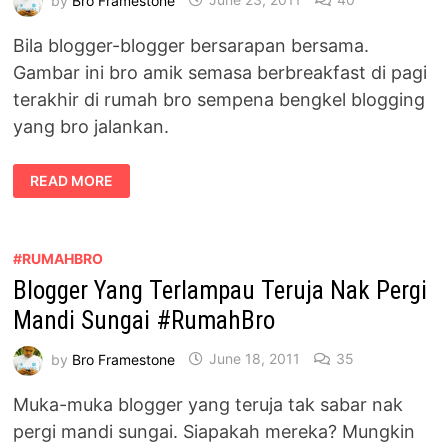
Bila blogger-blogger bersarapan bersama.
Gambar ini bro amik semasa berbreakfast di pagi
terakhir di rumah bro sempena bengkel blogging
yang bro jalankan.
BILA
READ MORE
BLOGGER
BERSARAPAN
BERSAMA
#RUMAHBRO
#RUMAHBRO
Blogger Yang Terlampau Teruja Nak Pergi
Mandi Sungai #RumahBro
by
Bro Framestone
June 18, 2011
35
Muka-muka blogger yang teruja tak sabar nak
pergi mandi sungai. Siapakah mereka? Mungkin