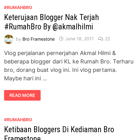
#RUMAHBRO
Keterujaan Blogger Nak Terjah
#RumahBro By @akmalhilmi
by
Bro Framestone
June 18, 2011
22
Vlog perjalanan pernerjahan Akmal Hilmi &
beberapa blogger dari KL ke Rumah Bro. Terharu
bro, dorang buat vlog ini. Ini vlog pertama.
Maybe hari ini …
KETERUJAAN
READ MORE
BLOGGER
NAK
TERJAH
#RUMAHBRO
BY
@AKMALHILMI
#RUMAHBRO
Ketibaan Bloggers Di Kediaman Bro
Framestone