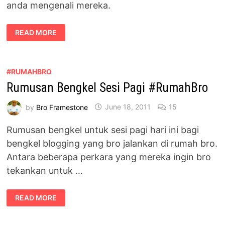
anda mengenali mereka.
BLOGGER
READ MORE
YANG
TERLAMPAU
TERUJA
NAK
PERGI
MANDI
#RUMAHBRO
SUNGAI
Rumusan Bengkel Sesi Pagi #RumahBro
#RUMAHBRO
by
Bro Framestone
June 18, 2011
15
Rumusan bengkel untuk sesi pagi hari ini bagi
bengkel blogging yang bro jalankan di rumah bro.
Antara beberapa perkara yang mereka ingin bro
tekankan untuk …
RUMUSAN
READ MORE
BENGKEL
SESI
PAGI
#RUMAHBRO