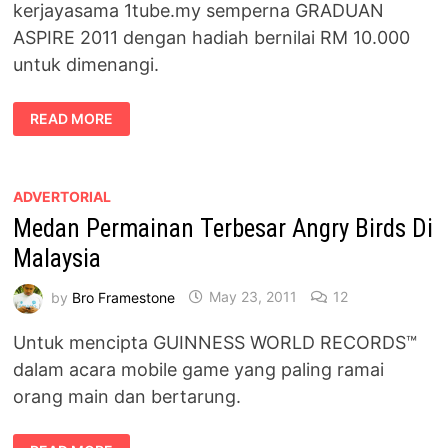
kerjayasama 1tube.my semperna GRADUAN
ASPIRE 2011 dengan hadiah bernilai RM 10.000
untuk dimenangi.
PESERTA
READ MORE
PERTAMA
UNTUK
I-
ASPIRE
BY
1TUBE.MY
ADVERTORIAL
Medan Permainan Terbesar Angry Birds Di
Malaysia
by
Bro Framestone
May 23, 2011
12
Untuk mencipta GUINNESS WORLD RECORDS™
dalam acara mobile game yang paling ramai
orang main dan bertarung.
MEDAN