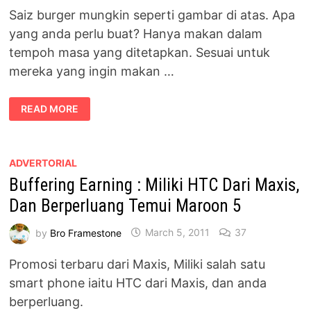
Saiz burger mungkin seperti gambar di atas. Apa
yang anda perlu buat? Hanya makan dalam
tempoh masa yang ditetapkan. Sesuai untuk
mereka yang ingin makan …
MAKAN
READ MORE
BURGER
DALAM
MASA
TERPANTAS
UNTUK
MEMENAGI
ADVERTORIAL
RM500
Buffering Earning : Miliki HTC Dari Maxis,
Dan Berperluang Temui Maroon 5
by
Bro Framestone
March 5, 2011
37
Promosi terbaru dari Maxis, Miliki salah satu
smart phone iaitu HTC dari Maxis, dan anda
berperluang.