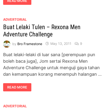
READ MORE
PERMAINAN
TERBESAR
ANGRY
BIRDS
DI
MALAYSIA
ADVERTORIAL
Buat Lelaki Tulen – Rexona Men
Adventure Challenge
by
Bro Framestone
May 13, 2011
9
Buat lelaki-lelaki di luar sana [perempuan pun
boleh baca juga], Jom sertai Rexona Men
Adventure Challenge untuk menguji gaya tahan
dan kemampuan korang menempuh halangan …
BUAT
READ MORE
LELAKI
TULEN
–
REXONA
MEN
ADVENTURE
ADVERTORIAL