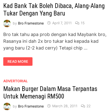
CHALLENGE
Kad Bank Tak Boleh Dibaca, Alang-Alang
Tukar Dengan Yang Baru
by
Bro Framestone
April 7, 2011
15
Bro tak tahu apa prob dengan kad Maybank bro,
Rasanya ini dah 2x bro tukar kad kepada kad
yang baru (2-2 kad cerry) Tetapi chip …
KAD
READ MORE
BANK
TAK
BOLEH
DIBACA,
ALANG-
ALANG
ADVERTORIAL
TUKAR
Makan Burger Dalam Masa Terpantas
DENGAN
YANG
BARU
Untuk Memenagi RM500
by
Bro Framestone
March 28, 2011
22