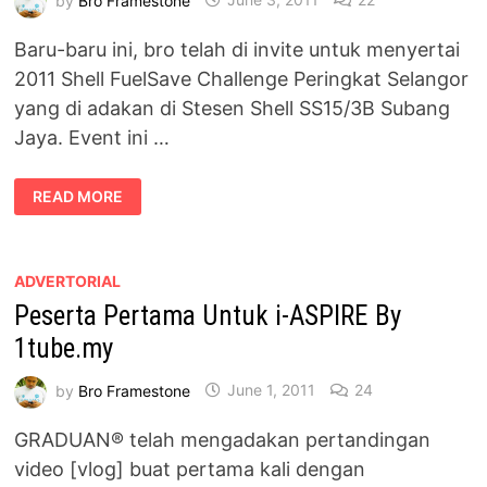
Baru-baru ini, bro telah di invite untuk menyertai
2011 Shell FuelSave Challenge Peringkat Selangor
yang di adakan di Stesen Shell SS15/3B Subang
Jaya. Event ini …
PEMENANG
READ MORE
2011
SHELL
FUELSAVE
CHALLENGE
PERINGKAT
SELANGOR
ADVERTORIAL
Peserta Pertama Untuk i-ASPIRE By
1tube.my
by
Bro Framestone
June 1, 2011
24
GRADUAN® telah mengadakan pertandingan
video [vlog] buat pertama kali dengan