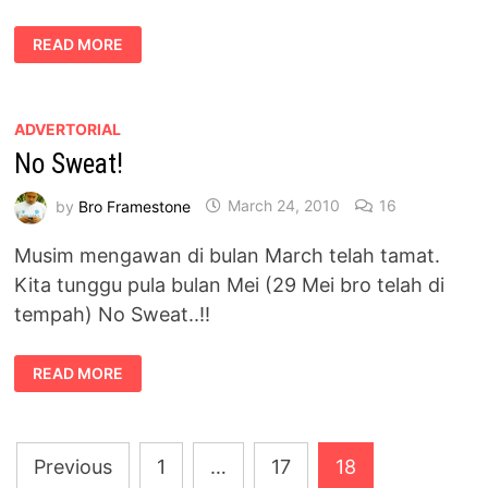
BUFFERING
READ MORE
EARNING
:
MILIKI
HTC
DARI
MAXIS,
ADVERTORIAL
DAN
No Sweat!
BERPERLUANG
TEMUI
MAROON
5
by
Bro Framestone
March 24, 2010
16
Musim mengawan di bulan March telah tamat.
Kita tunggu pula bulan Mei (29 Mei bro telah di
tempah) No Sweat..!!
NO
READ MORE
SWEAT!
Posts
Previous
1
…
17
18