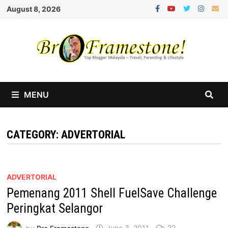
Skip
August 8, 2026
to
content
MENU
CATEGORY:
ADVERTORIAL
ADVERTORIAL
Pemenang 2011 Shell FuelSave Challenge
Peringkat Selangor
by
Bro Framestone
June 3, 2011
22