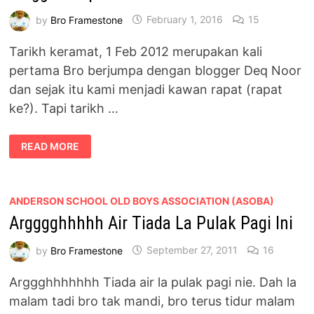
by
Bro Framestone
February 1, 2016
15
Tarikh keramat, 1 Feb 2012 merupakan kali
pertama Bro berjumpa dengan blogger Deq Noor
dan sejak itu kami menjadi kawan rapat (rapat
ke?). Tapi tarikh …
ULANG
READ MORE
TAHUN
KE-
4
PERTAMA
KALI
BERJUMPA
ANDERSON SCHOOL OLD BOYS ASSOCIATION (ASOBA)
BLOGGER
Argggghhhhh Air Tiada La Pulak Pagi Ini
DEQ
NOOR
by
Bro Framestone
September 27, 2011
16
Arggghhhhhhh Tiada air la pulak pagi nie. Dah la
malam tadi bro tak mandi, bro terus tidur malam