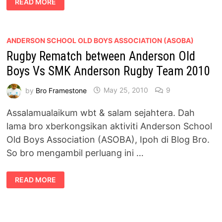
READ MORE
JASAD
DINGIN
BERSEMADI
MENANTI
SAAT
DI
ANDERSON SCHOOL OLD BOYS ASSOCIATION (ASOBA)
BANGKITKAN
Rugby Rematch between Anderson Old
SEMULA
(BASED
ON
Boys Vs SMK Anderson Rugby Team 2010
TRUTH
STORY)
by
Bro Framestone
May 25, 2010
9
Assalamualaikum wbt & salam sejahtera. Dah
lama bro xberkongsikan aktiviti Anderson School
Old Boys Association (ASOBA), Ipoh di Blog Bro.
So bro mengambil perluang ini …
RUGBY
READ MORE
REMATCH
BETWEEN
ANDERSON
OLD
BOYS
VS