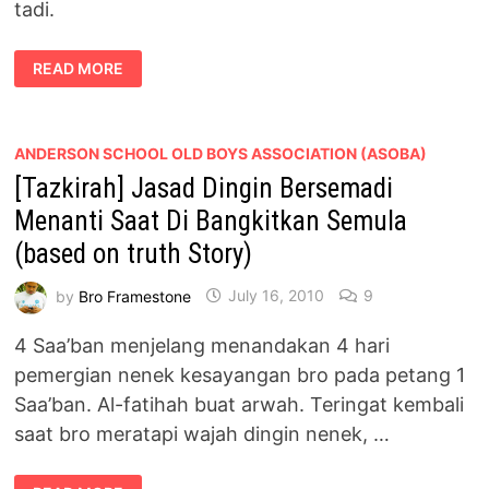
tadi.
ARGGGGHHHHH
READ MORE
AIR
TIADA
LA
PULAK
PAGI
INI
ANDERSON SCHOOL OLD BOYS ASSOCIATION (ASOBA)
[Tazkirah] Jasad Dingin Bersemadi
Menanti Saat Di Bangkitkan Semula
(based on truth Story)
by
Bro Framestone
July 16, 2010
9
4 Saa’ban menjelang menandakan 4 hari
pemergian nenek kesayangan bro pada petang 1
Saa’ban. Al-fatihah buat arwah. Teringat kembali
saat bro meratapi wajah dingin nenek, …
[TAZKIRAH]