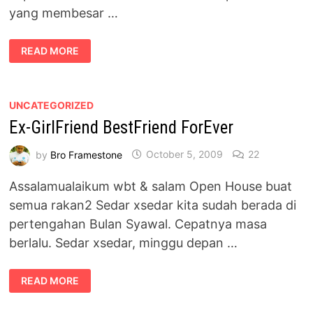
yang membesar …
THE
READ MORE
END
OF
SHIN
CHAN
UNCATEGORIZED
Ex-GirlFriend BestFriend ForEver
by
Bro Framestone
October 5, 2009
22
Assalamualaikum wbt & salam Open House buat
semua rakan2 Sedar xsedar kita sudah berada di
pertengahan Bulan Syawal. Cepatnya masa
berlalu. Sedar xsedar, minggu depan …
EX-
READ MORE
GIRLFRIEND
BESTFRIEND
FOREVER