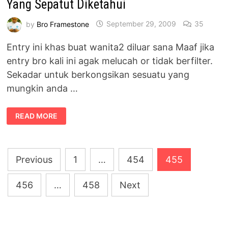
Yang Sepatut Diketahui
by
Bro Framestone
September 29, 2009
35
Entry ini khas buat wanita2 diluar sana Maaf jika
entry bro kali ini agak melucah or tidak berfilter.
Sekadar untuk berkongsikan sesuatu yang
mungkin anda …
YANG
READ MORE
SEPATUT
DIKETAHUI
Posts
Previous
1
…
454
455
pagination
456
…
458
Next