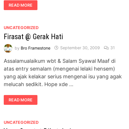
GEGARAN
READ MORE
DIRASAI
UNCATEGORIZED
Firasat @ Gerak Hati
by
Bro Framestone
September 30, 2009
31
Assalamualaikum wbt & Salam Syawal Maaf di
atas entry semalam (mengenai lelaki hensem)
yang ajak kelakar serius mengenai isu yang agak
melucah sedikit. Hope xde …
FIRASAT
READ MORE
@
GERAK
HATI
UNCATEGORIZED