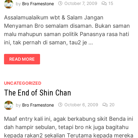
by
Bro Framestone
October 7, 2009
15
Assalamualaikum wbt & Salam Jangan
Menyaman Bro semalam disaman. Bukan saman
malu mahupun saman politik Panasnya rasa hati
ini, tak pernah di saman, tau2 je …
BRO
READ MORE
KENA
SAMAN
UNCATEGORIZED
The End of Shin Chan
by
Bro Framestone
October 6, 2009
20
Maaf entry kali ini, agak berkabung sikit Benda ini
dah hampir sebulan, tetapi bro nk juga bagitahu
kepada rakan2 sekalian Terutama kepada mereka