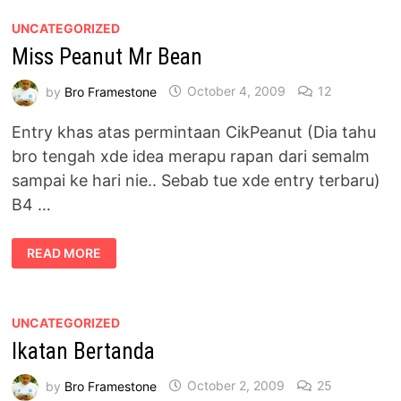
UNCATEGORIZED
Miss Peanut Mr Bean
by
Bro Framestone
October 4, 2009
12
Entry khas atas permintaan CikPeanut (Dia tahu
bro tengah xde idea merapu rapan dari semalm
sampai ke hari nie.. Sebab tue xde entry terbaru)
B4 …
MISS
READ MORE
PEANUT
MR
BEAN
UNCATEGORIZED
Ikatan Bertanda
by
Bro Framestone
October 2, 2009
25