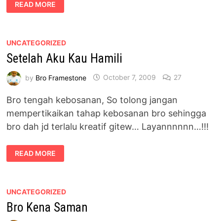
BAKAR
READ MORE
BAKAR
UNCATEGORIZED
Setelah Aku Kau Hamili
by
Bro Framestone
October 7, 2009
27
Bro tengah kebosanan, So tolong jangan
mempertikaikan tahap kebosanan bro sehingga
bro dah jd terlalu kreatif gitew… Layannnnnn…!!!
SETELAH
READ MORE
AKU
KAU
HAMILI
UNCATEGORIZED
Bro Kena Saman