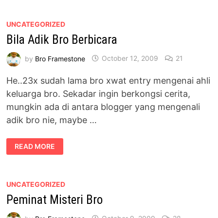
UNCATEGORIZED
Bila Adik Bro Berbicara
by
Bro Framestone
October 12, 2009
21
He..23x sudah lama bro xwat entry mengenai ahli
keluarga bro. Sekadar ingin berkongsi cerita,
mungkin ada di antara blogger yang mengenali
adik bro nie, maybe …
BILA
READ MORE
ADIK
BRO
BERBICARA
UNCATEGORIZED
Peminat Misteri Bro