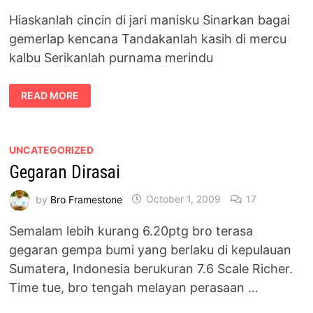
Hiaskanlah cincin di jari manisku Sinarkan bagai
gemerlap kencana Tandakanlah kasih di mercu
kalbu Serikanlah purnama merindu
IKATAN
READ MORE
BERTANDA
UNCATEGORIZED
Gegaran Dirasai
by
Bro Framestone
October 1, 2009
17
Semalam lebih kurang 6.20ptg bro terasa
gegaran gempa bumi yang berlaku di kepulauan
Sumatera, Indonesia berukuran 7.6 Scale Richer.
Time tue, bro tengah melayan perasaan …