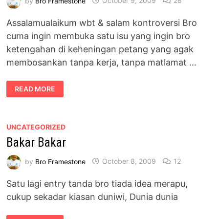
by
Bro Framestone
October 9, 2009
28
Assalamualaikum wbt & salam kontroversi Bro
cuma ingin membuka satu isu yang ingin bro
ketengahan di keheningan petang yang agak
membosankan tanpa kerja, tanpa matlamat …
PEMINAT
READ MORE
MISTERI
BRO
UNCATEGORIZED
Bakar Bakar
by
Bro Framestone
October 8, 2009
12
Satu lagi entry tanda bro tiada idea merapu,
cukup sekadar kiasan duniwi, Dunia dunia