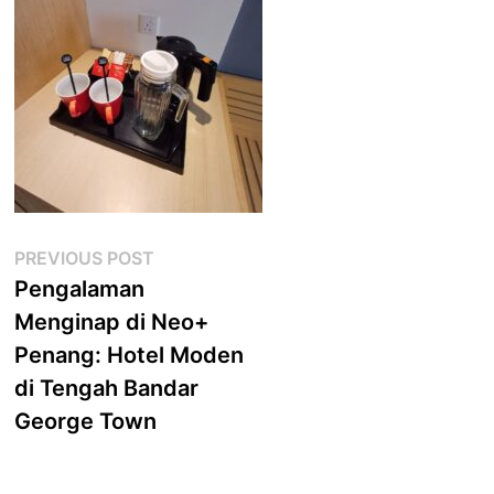
Post
Previous
PREVIOUS POST
post:
Pengalaman
navigation
Menginap di Neo+
Penang: Hotel Moden
di Tengah Bandar
George Town