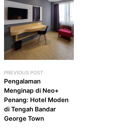
Post
Previous
PREVIOUS POST
post:
Pengalaman
navigation
Menginap di Neo+
Penang: Hotel Moden
di Tengah Bandar
George Town