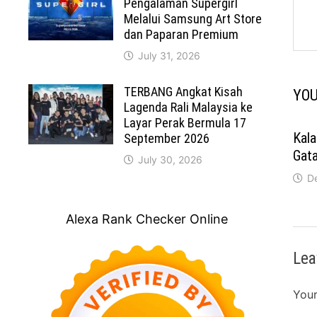
Pengalaman Supergirl
Melalui Samsung Art Store
dan Paparan Premium
July 31, 2026
TERBANG Angkat Kisah
YOU
Lagenda Rali Malaysia ke
Layar Perak Bermula 17
Kala
September 2026
Gata
July 30, 2026
D
Alexa Rank Checker Online
Lea
Your