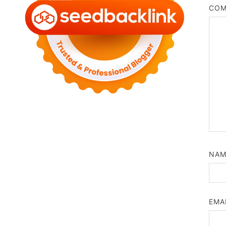
CO
NA
EMA