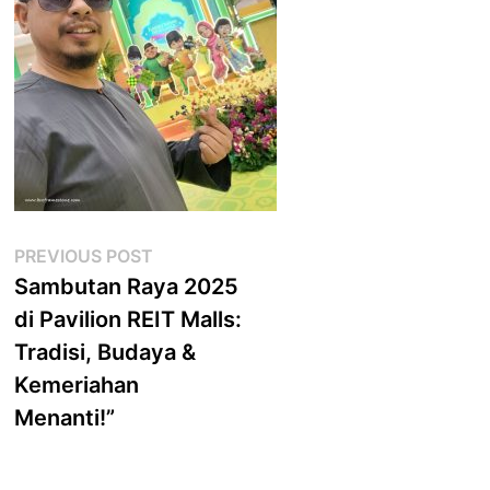
Post
Previous
PREVIOUS POST
post:
Sambutan Raya 2025
navigation
di Pavilion REIT Malls:
Tradisi, Budaya &
Kemeriahan
Menanti!”