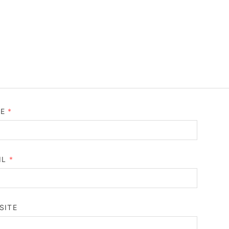
ME
*
IL
*
SITE