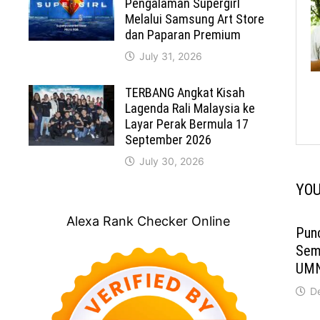
Pengalaman Supergirl
Melalui Samsung Art Store
dan Paparan Premium
July 31, 2026
TERBANG Angkat Kisah
Lagenda Rali Malaysia ke
Layar Perak Bermula 17
September 2026
July 30, 2026
YOU
Alexa Rank Checker Online
Punc
Sem
UM
D