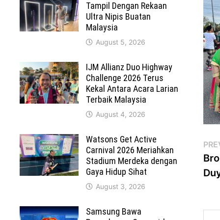
Tampil Dengan Rekaan
Ultra Nipis Buatan
Malaysia
August 5, 2026
IJM Allianz Duo Highway
Challenge 2026 Terus
Kekal Antara Acara Larian
Terbaik Malaysia
August 4, 2026
Watsons Get Active
Po
PRE
Carnival 2026 Meriahkan
Bro
Stadium Merdeka dengan
na
Gaya Hidup Sihat
Duy
August 3, 2026
Samsung Bawa