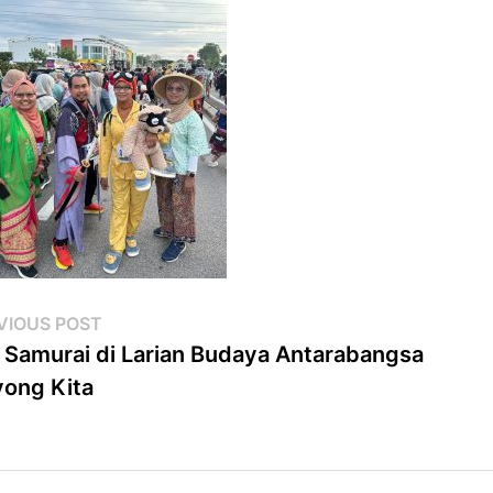
st
Previous
VIOUS POST
post:
 Samurai di Larian Budaya Antarabangsa
vigation
ong Kita