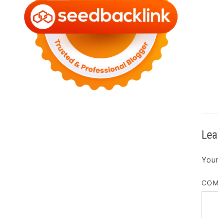
Lea
Your
CO