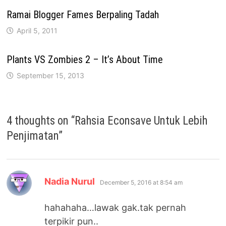
Ramai Blogger Fames Berpaling Tadah
April 5, 2011
Plants VS Zombies 2 – It’s About Time
September 15, 2013
4 thoughts on “
Rahsia Econsave Untuk Lebih
Penjimatan
”
says:
Nadia Nurul
December 5, 2016 at 8:54 am
hahahaha…lawak gak.tak pernah
terpikir pun..