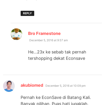
REPLY
says:
Bro Framestone
December 5, 2016 at 9:37 am
He…23x ke sebab tak pernah
tershopping dekat Econsave
says:
akubiomed
December 5, 2016 at 10:09 pm
Pernah ke EconSave di Batang Kali.
Banyak pilihan. Puas hati jugaklah.