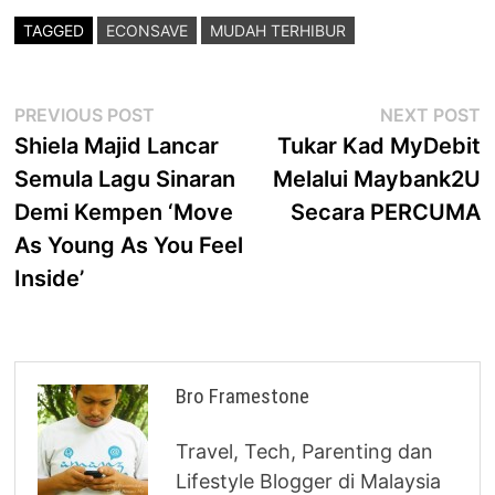
TAGGED
ECONSAVE
MUDAH TERHIBUR
Post
Previous
N
PREVIOUS POST
NEXT POST
post:
p
Shiela Majid Lancar
Tukar Kad MyDebit
navigation
Semula Lagu Sinaran
Melalui Maybank2U
Demi Kempen ‘Move
Secara PERCUMA
As Young As You Feel
Inside’
Bro Framestone
Travel, Tech, Parenting dan
Lifestyle Blogger di Malaysia