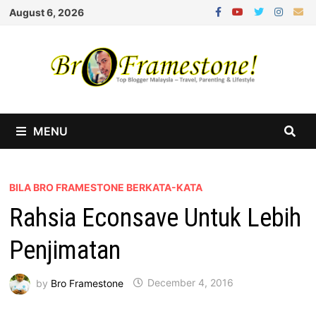
Skip
August 6, 2026
to
content
MENU
BILA BRO FRAMESTONE BERKATA-KATA
Rahsia Econsave Untuk Lebih
Penjimatan
by
Bro Framestone
December 4, 2016