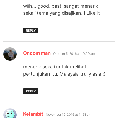
wiih… good. pasti sangat menarik
sekali tema yang disajikan. I Like It
REPLY
says:
Oncom man
October 5, 2016 at 10:09 am
menarik sekali untuk melihat
pertunjukan itu. Malaysia trully asia :)
REPLY
says:
Kelambit
November 19, 2016 at 11:51 am