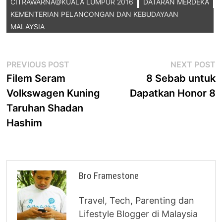
CITRAWARNA@KUALA LUMPUR 2016
DATARAN MERDEKA
KEMENTERIAN PELANCONGAN DAN KEBUDAYAAN
MALAYSIA
Post
Previous
N
PREVIOUS POST
NEXT POST
post:
p
Filem Seram
8 Sebab untuk
navigation
Volkswagen Kuning
Dapatkan Honor 8
Taruhan Shadan
Hashim
Bro Framestone
Travel, Tech, Parenting dan
Lifestyle Blogger di Malaysia