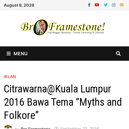
Skip
August 8, 2026
to
content
MENU
IKLAN
Citrawarna@Kuala Lumpur
2016 Bawa Tema “Myths and
Folkore”
by
Bro Framestone
September 23, 2016