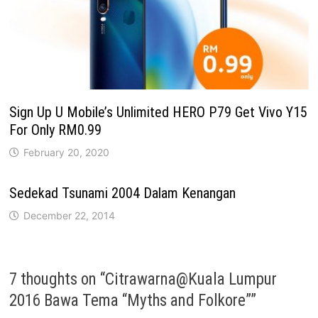
Sign Up U Mobile’s Unlimited HERO P79 Get Vivo Y15
For Only RM0.99
February 20, 2020
Sedekad Tsunami 2004 Dalam Kenangan
December 22, 2014
7 thoughts on “
Citrawarna@Kuala Lumpur
2016 Bawa Tema “Myths and Folkore”
”