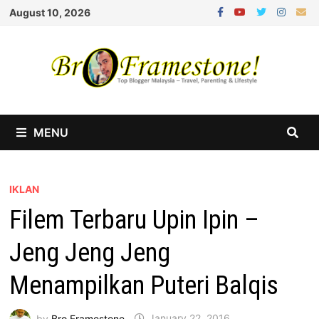
Skip
August 10, 2026
to
content
MENU
IKLAN
Filem Terbaru Upin Ipin –
Jeng Jeng Jeng
Menampilkan Puteri Balqis
by
Bro Framestone
January 22, 2016