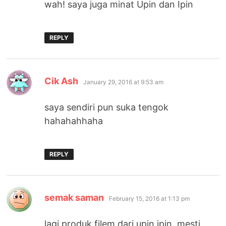
wah! saya juga minat Upin dan Ipin
REPLY
says:
Cik Ash
January 29, 2016 at 9:53 am
saya sendiri pun suka tengok
hahahahhaha
REPLY
says:
semak saman
February 15, 2016 at 1:13 pm
lagi produk filem dari upin ipin..mesti