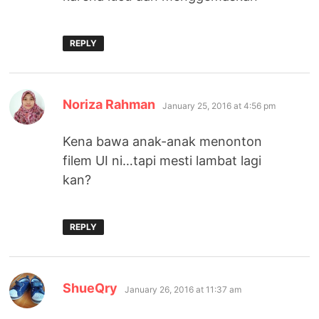
REPLY
says:
Noriza Rahman
January 25, 2016 at 4:56 pm
Kena bawa anak-anak menonton
filem UI ni…tapi mesti lambat lagi
kan?
REPLY
says:
ShueQry
January 26, 2016 at 11:37 am