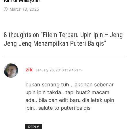
Kini di Malaysia!
March 18, 2025
8 thoughts on “
Filem Terbaru Upin Ipin – Jeng
Jeng Jeng Menampilkan Puteri Balqis
”
says:
zik
January 23, 2016 at 9:45 am
bukan senang tuh , lakonan sebenar
upin ipin takda.. tapi buat2 macam
ada.. bila dah edit baru dia letak upin
ipin.. salute to puteri balqis
REPLY