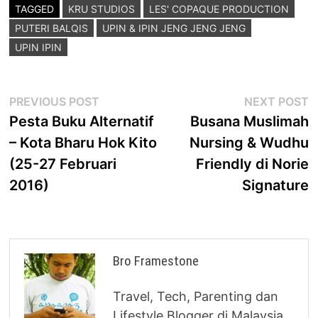
TAGGED
KRU STUDIOS
LES' COPAQUE PRODUCTION
PUTERI BALQIS
UPIN & IPIN JENG JENG JENG
UPIN IPIN
Post
Previous
N
PREVIOUS POST
NEXT POST
post:
p
Pesta Buku Alternatif
Busana Muslimah
navigation
– Kota Bharu Hok Kito
Nursing & Wudhu
(25-27 Februari
Friendly di Norie
2016)
Signature
Bro Framestone
Travel, Tech, Parenting dan
Lifestyle Blogger di Malaysia