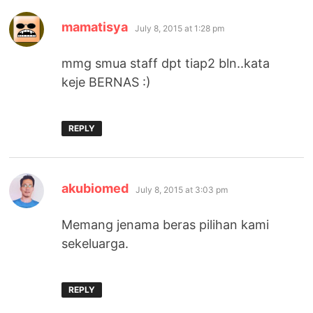
says:
mamatisya
July 8, 2015 at 1:28 pm
mmg smua staff dpt tiap2 bln..kata
keje BERNAS :)
REPLY
says:
akubiomed
July 8, 2015 at 3:03 pm
Memang jenama beras pilihan kami
sekeluarga.
REPLY