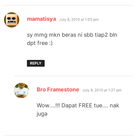
says:
mamatisya
July 8, 2015 at 1:05 pm
sy mmg mkn beras ni sbb tiap2 bln
dpt free :)
REPLY
says:
Bro Framestone
July 8, 2015 at 1:27 pm
Wow….!!! Dapat FREE tue…. nak
juga