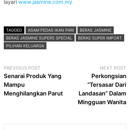
layari
www.jasmine.com.my
TAGGED
ASAM PEDAS IKAN PARI
BERAS JASMINE
BERAS JASMINE SUPER5 SPECIAL
BERAS SUPER IMPORT
PILIHAN KELUARGA
Post
Previous
N
PREVIOUS POST
NEXT POST
post:
p
Senarai Produk Yang
Perkongsian
navigation
Mampu
“Tersasar Dari
Menghilangkan Parut
Landasan” Dalam
Mingguan Wanita