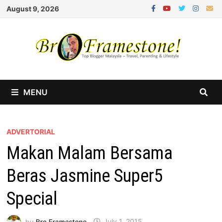
Skip
August 9, 2026
to
content
MENU
ADVERTORIAL
Makan Malam Bersama
Beras Jasmine Super5
Special
by
Bro Framestone
July 1, 2015