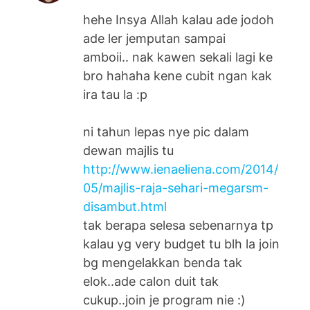
hehe Insya Allah kalau ade jodoh
ade ler jemputan sampai
amboii.. nak kawen sekali lagi ke
bro hahaha kene cubit ngan kak
ira tau la :p
ni tahun lepas nye pic dalam
dewan majlis tu
http://www.ienaeliena.com/2014/
05/majlis-raja-sehari-megarsm-
disambut.html
tak berapa selesa sebenarnya tp
kalau yg very budget tu blh la join
bg mengelakkan benda tak
elok..ade calon duit tak
cukup..join je program nie :)