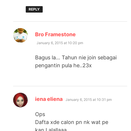
REPLY
says:
Bro Framestone
January 6, 2015 at 10:20 pm
Bagus la… Tahun nie join sebagai
pengantin pula he..23x
says:
iena eliena
January 6, 2015 at 10:31 pm
Ops
Dafta xde calon pn nk wat pe
kan Lalallaaa