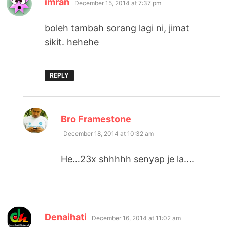
imran
December 15, 2014 at 7:37 pm
boleh tambah sorang lagi ni, jimat
sikit. hehehe
REPLY
says:
Bro Framestone
December 18, 2014 at 10:32 am
He…23x shhhhh senyap je la….
says:
Denaihati
December 16, 2014 at 11:02 am