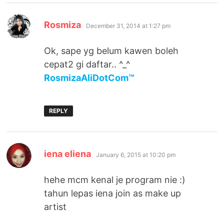
says:
Rosmiza
December 31, 2014 at 1:27 pm
Ok, sape yg belum kawen boleh
cepat2 gi daftar.. ^_^
RosmizaAliDotCom™
REPLY
says:
iena eliena
January 6, 2015 at 10:20 pm
hehe mcm kenal je program nie :)
tahun lepas iena join as make up
artist