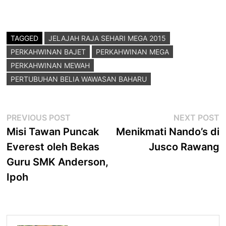
TAGGED
JELAJAH RAJA SEHARI MEGA 2015
PERKAHWINAN BAJET
PERKAHWINAN MEGA
PERKAHWINAN MEWAH
PERTUBUHAN BELIA WAWASAN BAHARU
Post
Previous
N
PREVIOUS POST
NEXT POST
post:
p
Misi Tawan Puncak
Menikmati Nando’s di
navigation
Everest oleh Bekas
Jusco Rawang
Guru SMK Anderson,
Ipoh