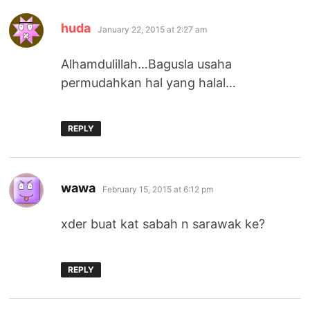
says:
huda
January 22, 2015 at 2:27 am
Alhamdulillah…Bagusla usaha
permudahkan hal yang halal…
REPLY
says:
wawa
February 15, 2015 at 6:12 pm
xder buat kat sabah n sarawak ke?
REPLY