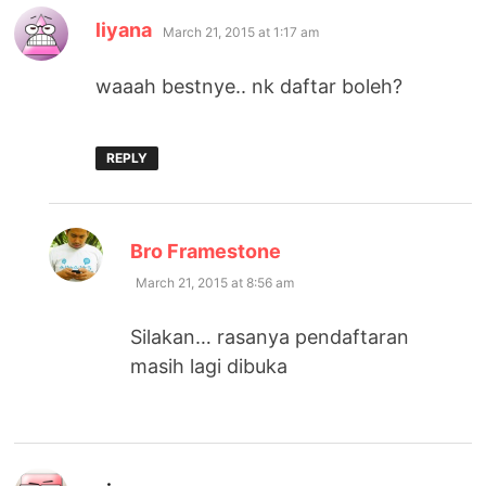
says:
liyana
March 21, 2015 at 1:17 am
waaah bestnye.. nk daftar boleh?
REPLY
says:
Bro Framestone
March 21, 2015 at 8:56 am
Silakan… rasanya pendaftaran
masih lagi dibuka
says: