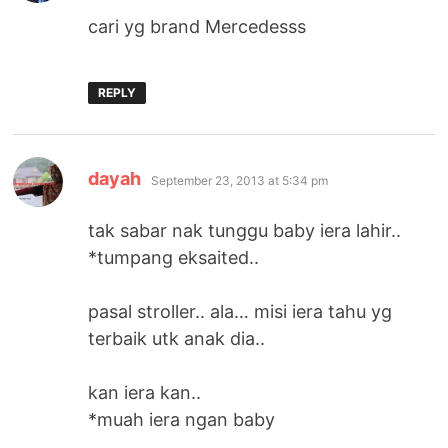
cari yg brand Mercedesss
REPLY
says:
dayah
September 23, 2013 at 5:34 pm
tak sabar nak tunggu baby iera lahir..
*tumpang eksaited..
pasal stroller.. ala… misi iera tahu yg
terbaik utk anak dia..
kan iera kan..
*muah iera ngan baby