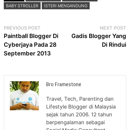
BABY STROLLER
ISTERI MENGANDUNG
Post
Previous
N
PREVIOUS POST
NEXT POST
post:
p
Paintball Blogger Di
Gadis Blogger Yang
navigation
Cyberjaya Pada 28
Di Rindui
September 2013
Bro Framestone
Travel, Tech, Parenting dan
Lifestyle Blogger di Malaysia
sejak tahun 2006. 12 tahun
berpengalaman sebagai