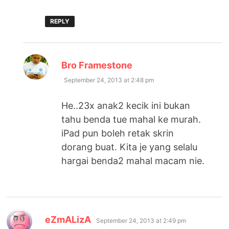
REPLY
says:
Bro Framestone
September 24, 2013 at 2:48 pm
He..23x anak2 kecik ini bukan
tahu benda tue mahal ke murah.
iPad pun boleh retak skrin
dorang buat. Kita je yang selalu
hargai benda2 mahal macam nie.
says:
eZmALizA
September 24, 2013 at 2:49 pm