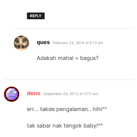
REPLY
says:
ques
February 23, 2014 at 6:13 pm
Adakah mahal = bagus?
says:
deno
September 24, 2013 at 12:11 am
err… takde pengalaman.. hihi^^
tak sabar nak tengok baby!^^