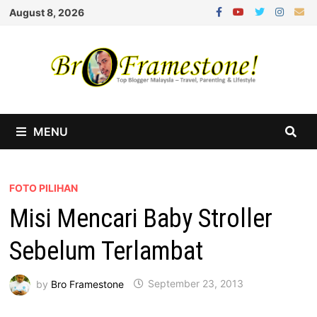
Skip
August 8, 2026
to
content
MENU
FOTO PILIHAN
Misi Mencari Baby Stroller
Sebelum Terlambat
by
Bro Framestone
September 23, 2013