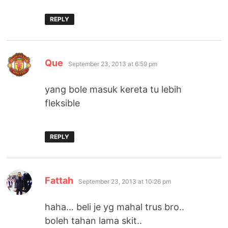
REPLY
says:
Que
September 23, 2013 at 6:59 pm
yang bole masuk kereta tu lebih
fleksible
REPLY
says:
Fattah
September 23, 2013 at 10:26 pm
haha… beli je yg mahal trus bro..
boleh tahan lama skit..