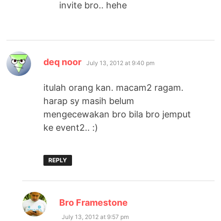
invite bro.. hehe
says:
deq noor
July 13, 2012 at 9:40 pm
itulah orang kan. macam2 ragam.
harap sy masih belum
mengecewakan bro bila bro jemput
ke event2.. :)
REPLY
says:
Bro Framestone
July 13, 2012 at 9:57 pm