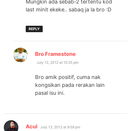
Mungkin ada sebab-2 tertentu kod
last minit ekeke.. sabaq ja la bro :D
REPLY
says:
Bro Framestone
July 13, 2012 at 10:25 pm
Bro amik positif, cuma nak
kongsikan pada rerakan lain
pasal isu ini.
says:
Acul
July 13, 2012 at 9:59 pm