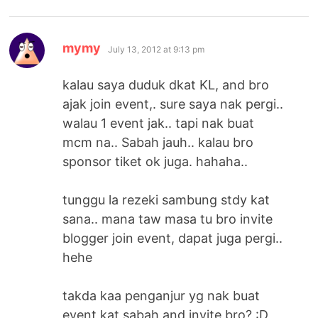
says:
mymy
July 13, 2012 at 9:13 pm
kalau saya duduk dkat KL, and bro
ajak join event,. sure saya nak pergi..
walau 1 event jak.. tapi nak buat
mcm na.. Sabah jauh.. kalau bro
sponsor tiket ok juga. hahaha..
tunggu la rezeki sambung stdy kat
sana.. mana taw masa tu bro invite
blogger join event, dapat juga pergi..
hehe
takda kaa penganjur yg nak buat
event kat sabah and invite bro? :D