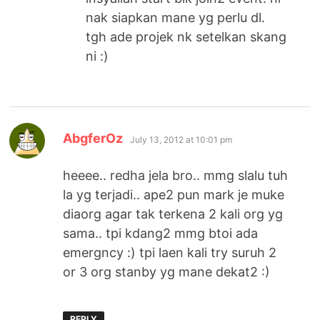
nak siapkan mane yg perlu dl.
tgh ade projek nk setelkan skang
ni :)
says:
AbgferOz
July 13, 2012 at 10:01 pm
heeee.. redha jela bro.. mmg slalu tuh
la yg terjadi.. ape2 pun mark je muke
diaorg agar tak terkena 2 kali org yg
sama.. tpi kdang2 mmg btoi ada
emergncy :) tpi laen kali try suruh 2
or 3 org stanby yg mane dekat2 :)
REPLY