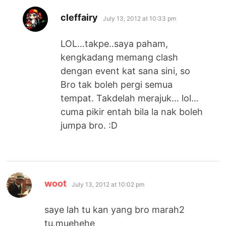
says:
cleffairy
July 13, 2012 at 10:33 pm
LOL…takpe..saya paham,
kengkadang memang clash
dengan event kat sana sini, so
Bro tak boleh pergi semua
tempat. Takdelah merajuk… lol…
cuma pikir entah bila la nak boleh
jumpa bro. :D
says:
woot
July 13, 2012 at 10:02 pm
saye lah tu kan yang bro marah2
tu.muehehe