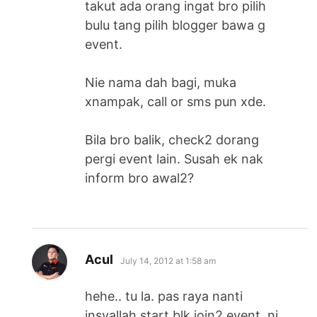
takut ada orang ingat bro pilih
bulu tang pilih blogger bawa g
event.
Nie nama dah bagi, muka
xnampak, call or sms pun xde.
Bila bro balik, check2 dorang
pergi event lain. Susah ek nak
inform bro awal2?
says:
Acul
July 14, 2012 at 1:58 am
hehe.. tu la. pas raya nanti
insyallah start blk join2 event. ni