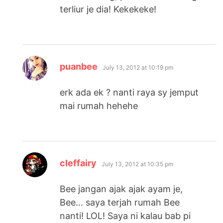
terliur je dia! Kekekeke!
says:
puanbee
July 13, 2012 at 10:19 pm
erk ada ek ? nanti raya sy jemput
mai rumah hehehe
says:
cleffairy
July 13, 2012 at 10:35 pm
Bee jangan ajak ajak ayam je,
Bee… saya terjah rumah Bee
nanti! LOL! Saya ni kalau bab pi