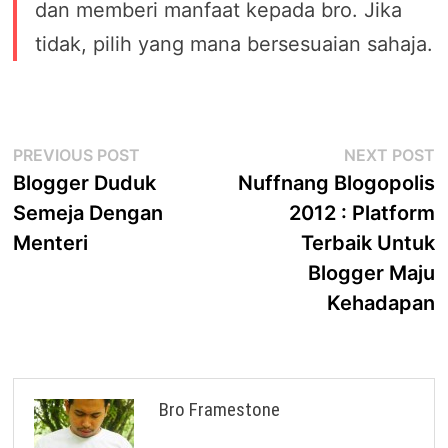
dan memberi manfaat kepada bro. Jika
tidak, pilih yang mana bersesuaian sahaja.
Post
Previous
N
PREVIOUS POST
NEXT POST
post:
p
Blogger Duduk
Nuffnang Blogopolis
navigation
Semeja Dengan
2012 : Platform
Menteri
Terbaik Untuk
Blogger Maju
Kehadapan
Bro Framestone