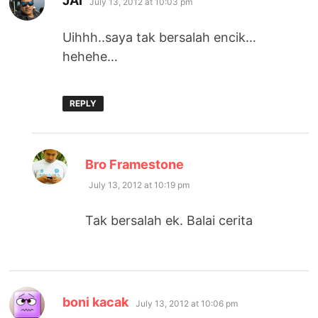
JAI
July 13, 2012 at 10:03 pm
Uihhh..saya tak bersalah encik…
hehehe…
REPLY
says:
Bro Framestone
July 13, 2012 at 10:19 pm
Tak bersalah ek. Balai cerita
says:
boni kacak
July 13, 2012 at 10:06 pm