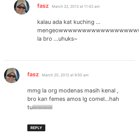
says:
fasz
March 22, 2012 at 11:42 am
kalau ada kat kuching …
mengeowwwwwwwwwwwwwwwww
la bro …uhuks~
says:
fasz
March 20, 2012 at 9:50 am
mmg la org modenas masih kenal ,
bro kan femes amos lg comel…hah
tuiiiiiiiiiiiiiiii
REPLY