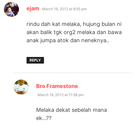
says:
ejam
March 19, 2012 at 8:55 pm
rindu dah kat melaka, hujung bulan ni
akan balik tgk org2 melaka dan bawa
anak jumpa atok dan neneknya..
REPLY
says:
Bro Framestone
March 19, 2012 at 11:58 pm
Melaka dekat sebelah mana
ek…??