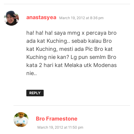
says:
anastasyea
March 19, 2012 at 8:36 pm
ha! ha! ha! saya mmg x percaya bro
ada kat Kuching.. sebab kalau Bro
kat Kuching, mesti ada Pic Bro kat
Kuching nie kan? Lg pun semlm Bro
kata 2 hari kat Melaka utk Modenas
nie..
REPLY
says:
Bro Framestone
March 19, 2012 at 11:50 pm