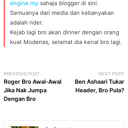
engine.my
sahaja blogger di sini.
Semuanya dari media dan kebanyakan
adalah rider.
Kejab lagi bro akan dinner dengan orang
kuat Modenas, selamat dia kenal bro lagi.
Post
Previous
N
PREVIOUS POST
NEXT POST
post:
p
Roger Bro Awal-Awal
Ben Ashaari Tukar
navigation
Jika Nak Jumpa
Header, Bro Pula?
Dengan Bro