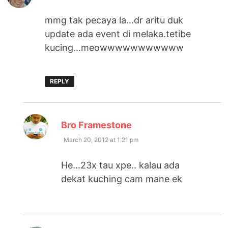
mmg tak pecaya la…dr aritu duk
update ada event di melaka.tetibe
kucing…meowwwwwwwwwww
REPLY
says:
Bro Framestone
March 20, 2012 at 1:21 pm
He…23x tau xpe.. kalau ada
dekat kuching cam mane ek