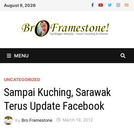
Skip
August 9, 2026
to
content
MENU
UNCATEGORIZED
Sampai Kuching, Sarawak
Terus Update Facebook
by
Bro Framestone
March 19, 2012