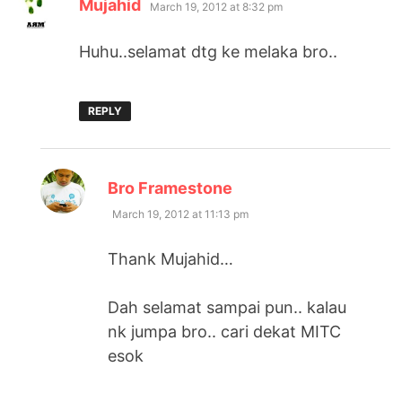
says:
Mujahid
March 19, 2012 at 8:32 pm
Huhu..selamat dtg ke melaka bro..
REPLY
says:
Bro Framestone
March 19, 2012 at 11:13 pm
Thank Mujahid…
Dah selamat sampai pun.. kalau
nk jumpa bro.. cari dekat MITC
esok