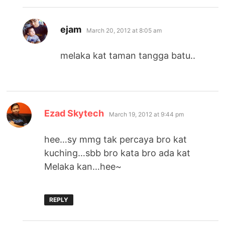
says:
ejam
March 20, 2012 at 8:05 am
melaka kat taman tangga batu..
says:
Ezad Skytech
March 19, 2012 at 9:44 pm
hee…sy mmg tak percaya bro kat
kuching…sbb bro kata bro ada kat
Melaka kan…hee~
REPLY