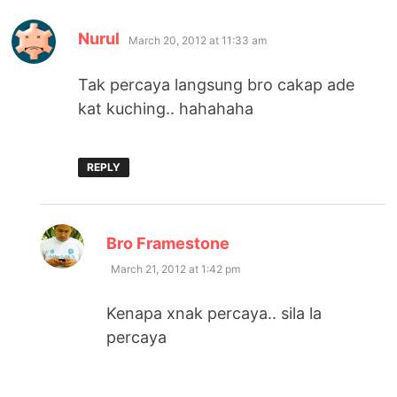
says:
Nurul
March 20, 2012 at 11:33 am
Tak percaya langsung bro cakap ade
kat kuching.. hahahaha
REPLY
says:
Bro Framestone
March 21, 2012 at 1:42 pm
Kenapa xnak percaya.. sila la
percaya