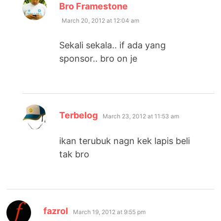
says:
Bro Framestone
March 20, 2012 at 12:04 am
Sekali sekala.. if ada yang
sponsor.. bro on je
says:
Terbelog
March 23, 2012 at 11:53 am
ikan terubuk nagn kek lapis beli
tak bro
says:
fazrol
March 19, 2012 at 9:55 pm