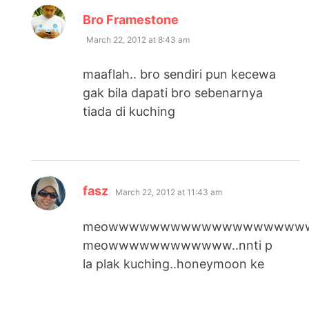
says:
Bro Framestone
March 22, 2012 at 8:43 am
maaflah.. bro sendiri pun kecewa
gak bila dapati bro sebenarnya
tiada di kuching
says:
fasz
March 22, 2012 at 11:43 am
meowwwwwwwwwwwwwwwwwww
meowwwwwwwwwwww..nnti p
la plak kuching..honeymoon ke