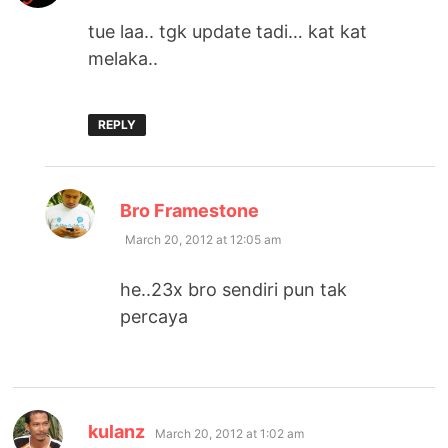
tue laa.. tgk update tadi… kat kat
melaka..
REPLY
says:
Bro Framestone
March 20, 2012 at 12:05 am
he..23x bro sendiri pun tak
percaya
says:
kulanz
March 20, 2012 at 1:02 am