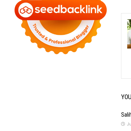
YOU
Sali
J