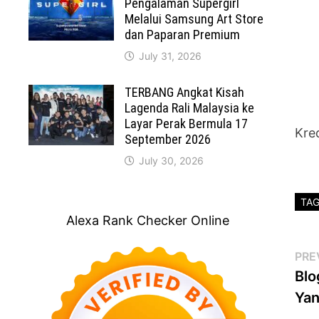
Pengalaman Supergirl
Melalui Samsung Art Store
dan Paparan Premium
July 31, 2026
TERBANG Angkat Kisah
Lagenda Rali Malaysia ke
Layar Perak Bermula 17
Kred
September 2026
July 30, 2026
TA
Alexa Rank Checker Online
Po
PRE
Blo
na
Yan