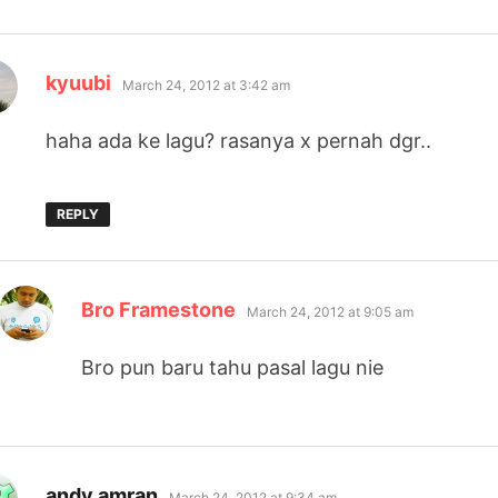
says:
kyuubi
March 24, 2012 at 3:42 am
haha ada ke lagu? rasanya x pernah dgr..
REPLY
says:
Bro Framestone
March 24, 2012 at 9:05 am
Bro pun baru tahu pasal lagu nie
says:
andy amran
March 24, 2012 at 9:34 am