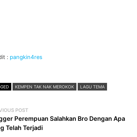
it :
pangkin4res
GGED
KEMPEN TAK NAK MEROKOK
LAGU TEMA
st
Previous
VIOUS POST
post:
gger Perempuan Salahkan Bro Dengan Apa
vigation
g Telah Terjadi