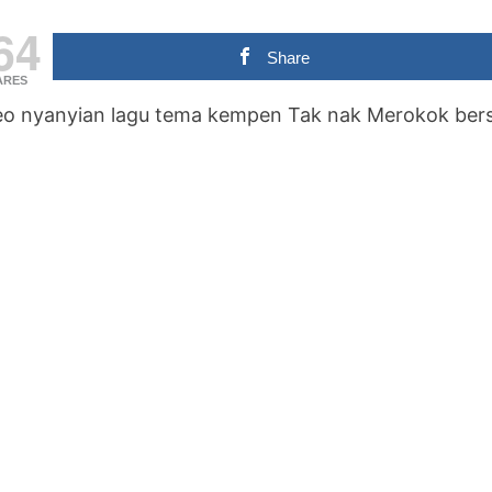
64
Share
ARES
eo nyanyian lagu tema kempen Tak nak Merokok berse