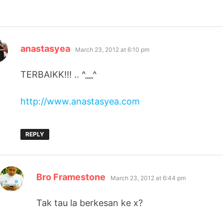
says:
anastasyea
March 23, 2012 at 6:10 pm
TERBAIKK!!! .. ^__^
http://www.anastasyea.com
REPLY
says:
Bro Framestone
March 23, 2012 at 6:44 pm
Tak tau la berkesan ke x?