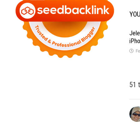
YOU
Jel
iPho
F
51 