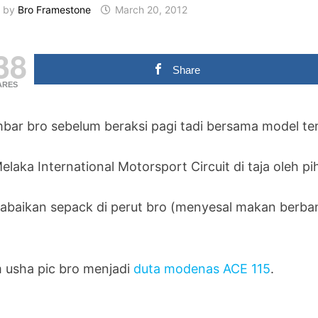
by
Bro Framestone
March 20, 2012
38
Share
ARES
bar bro sebelum beraksi pagi tadi bersama model t
Melaka International Motorsport Circuit di taja oleh 
a abaikan sepack di perut bro (menyesal makan berban
)
 usha pic bro menjadi
duta modenas ACE 115
.