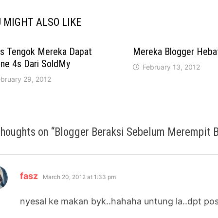
 MIGHT ALSO LIKE
es Tengok Mereka Dapat
Mereka Blogger Heba
ne 4s Dari SoldMy
February 13, 2012
ebruary 29, 2012
thoughts on “
Blogger Beraksi Sebelum Merempit
says:
fasz
March 20, 2012 at 1:33 pm
nyesal ke makan byk..hahaha untung la..dpt p