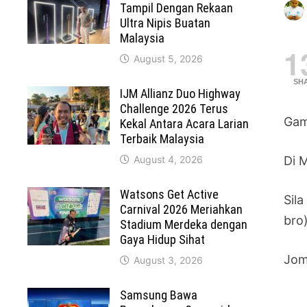
Tampil Dengan Rekaan
Ultra Nipis Buatan
Malaysia
1
August 5, 2026
SH
IJM Allianz Duo Highway
Challenge 2026 Terus
Gam
Kekal Antara Acara Larian
Terbaik Malaysia
August 4, 2026
Di 
Watsons Get Active
Sil
Carnival 2026 Meriahkan
bro
Stadium Merdeka dengan
Gaya Hidup Sihat
Jom
August 3, 2026
Samsung Bawa