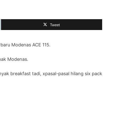
Tweet
erbaru Modenas ACE 115.
pihak Modenas.
yak breakfast tadi, xpasal-pasal hilang six pack