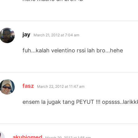
says:
jay
March 21, 2012 at 7:04 am
fuh…kalah velentino rssi lah bro…hehe
says:
fasz
March 22, 2012 at 11:47 am
ensem la jugak tang PEYUT !!! opssss..lari
says:
akubiomed
March 20, 2012 at 1:55 pm