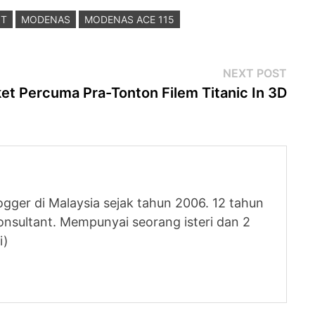
IT
MODENAS
MODENAS ACE 115
Next
NEXT POST
post
ket Percuma Pra-Tonton Filem Titanic In 3D
logger di Malaysia sejak tahun 2006. 12 tahun
nsultant. Mempunyai seorang isteri dan 2
i)