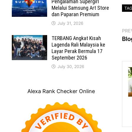
Pengalaman Supergirl
Melalui Samsung Art Store
TA
dan Paparan Premium
July 31, 2026
Po
PRE
TERBANG Angkat Kisah
Blo
na
Lagenda Rali Malaysia ke
Layar Perak Bermula 17
September 2026
July 30, 2026
Alexa Rank Checker Online