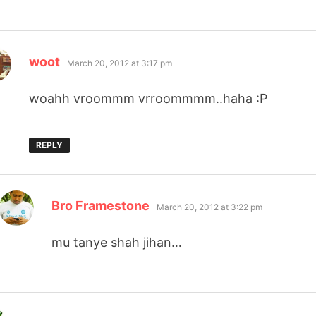
says:
woot
March 20, 2012 at 3:17 pm
woahh vroommm vrroommmm..haha :P
REPLY
says:
Bro Framestone
March 20, 2012 at 3:22 pm
mu tanye shah jihan…