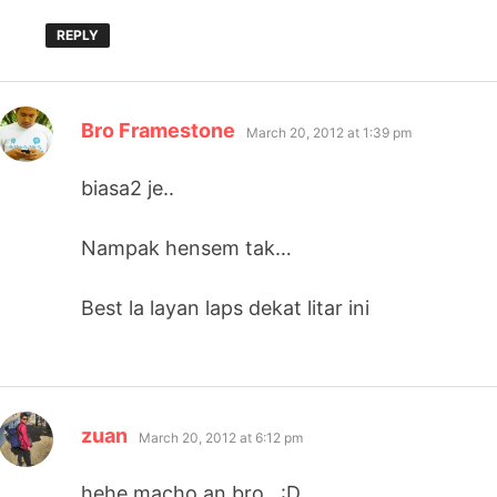
REPLY
says:
Bro Framestone
March 20, 2012 at 1:39 pm
biasa2 je..
Nampak hensem tak…
Best la layan laps dekat litar ini
says:
zuan
March 20, 2012 at 6:12 pm
hehe macho an bro.. :D