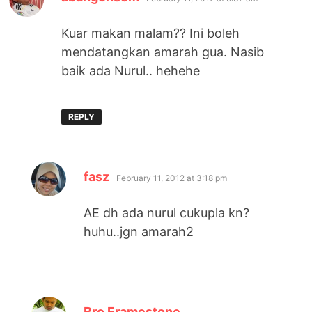
Kuar makan malam?? Ini boleh
mendatangkan amarah gua. Nasib
baik ada Nurul.. hehehe
REPLY
says:
fasz
February 11, 2012 at 3:18 pm
AE dh ada nurul cukupla kn?
huhu..jgn amarah2
says:
Bro Framestone