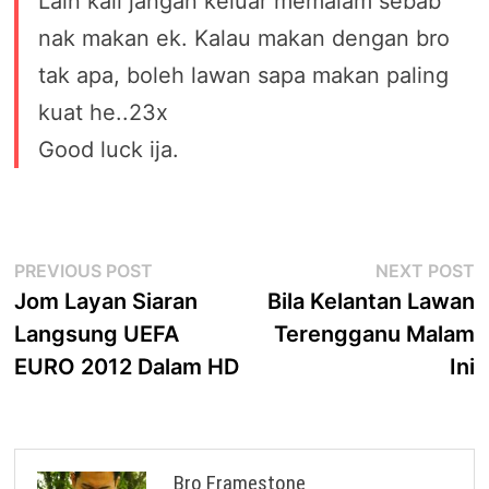
Lain kali jangan keluar memalam sebab
nak makan ek. Kalau makan dengan bro
tak apa, boleh lawan sapa makan paling
kuat he..23x
Good luck ija.
Post
Previous
N
PREVIOUS POST
NEXT POST
post:
p
Jom Layan Siaran
Bila Kelantan Lawan
navigation
Langsung UEFA
Terengganu Malam
EURO 2012 Dalam HD
Ini
Bro Framestone