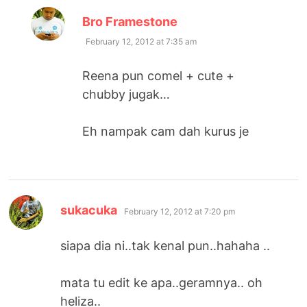
says:
Bro Framestone
February 12, 2012 at 7:35 am
Reena pun comel + cute +
chubby jugak…
Eh nampak cam dah kurus je
says:
sukacuka
February 12, 2012 at 7:20 pm
siapa dia ni..tak kenal pun..hahaha ..
mata tu edit ke apa..geramnya.. oh
heliza..