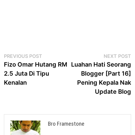
Post
Previous
N
PREVIOUS POST
NEXT POST
post:
p
Fizo Omar Hutang RM
Luahan Hati Seorang
navigation
2.5 Juta Di Tipu
Blogger [Part 16]
Kenalan
Pening Kepala Nak
Update Blog
Bro Framestone