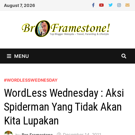
Skip
August 7, 2026
to
content
MENU
#WORDLESSWEDNESDAY
WordLess Wednesday : Aksi
Spiderman Yang Tidak Akan
Kita Lupakan
by
Bro Framestone
December 14, 2011