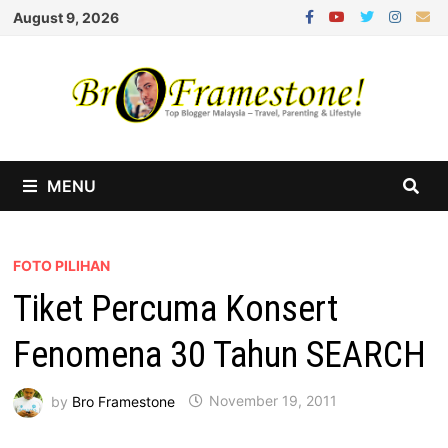
Skip
August 9, 2026
to
content
MENU
FOTO PILIHAN
Tiket Percuma Konsert
Fenomena 30 Tahun SEARCH
by
Bro Framestone
November 19, 2011