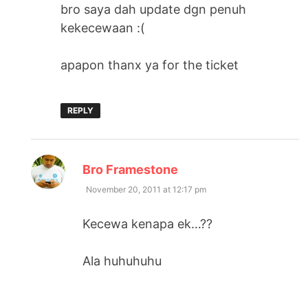
bro saya dah update dgn penuh
kekecewaan :(
apapon thanx ya for the ticket
REPLY
says:
Bro Framestone
November 20, 2011 at 12:17 pm
Kecewa kenapa ek…??
Ala huhuhuhu