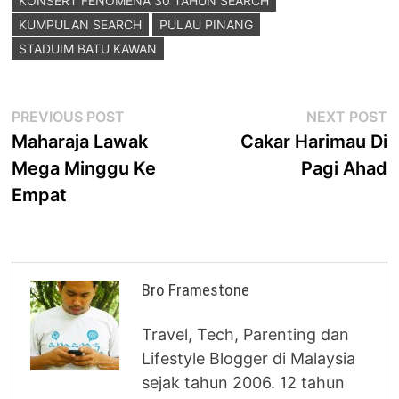
KONSERT FENOMENA 30 TAHUN SEARCH
KUMPULAN SEARCH
PULAU PINANG
STADUIM BATU KAWAN
Post
Previous
N
PREVIOUS POST
NEXT POST
post:
p
Maharaja Lawak
Cakar Harimau Di
navigation
Mega Minggu Ke
Pagi Ahad
Empat
Bro Framestone
Travel, Tech, Parenting dan
Lifestyle Blogger di Malaysia
sejak tahun 2006. 12 tahun