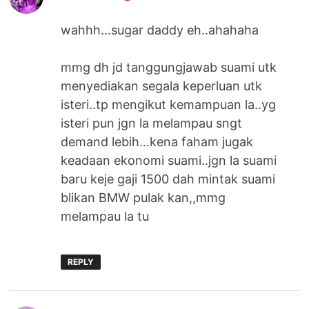
wahhh…sugar daddy eh..ahahaha
mmg dh jd tanggungjawab suami utk
menyediakan segala keperluan utk
isteri..tp mengikut kemampuan la..yg
isteri pun jgn la melampau sngt
demand lebih…kena faham jugak
keadaan ekonomi suami..jgn la suami
baru keje gaji 1500 dah mintak suami
blikan BMW pulak kan,,mmg
melampau la tu
REPLY