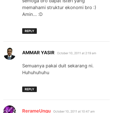
semoga bro dapat isteri yang
memahami struktur ekonomi bro :)
Amin… :D
REPLY
says:
AMMAR YASIR
October 10, 2011 at 2:19 am
Semuanya pakai duit sekarang ni.
Huhuhuhuhu
REPLY
says:
RerameUngu
October 10, 2011 at 10:47 am