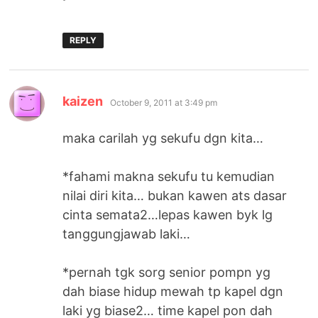
REPLY
says:
kaizen
October 9, 2011 at 3:49 pm
maka carilah yg sekufu dgn kita…
*fahami makna sekufu tu kemudian
nilai diri kita… bukan kawen ats dasar
cinta semata2…lepas kawen byk lg
tanggungjawab laki…
*pernah tgk sorg senior pompn yg
dah biase hidup mewah tp kapel dgn
laki yg biase2… time kapel pon dah