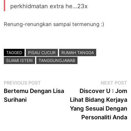
perkhidmatan extra he…23x
Renung-renungkan sampai termenung :)
TAGGED
PISAU CUCUR
RUMAH TANGGA
SUAMI ISTERI
TANGGUNGJAWAB
Post
Previous
N
PREVIOUS POST
NEXT POST
post:
p
Bertemu Dengan Lisa
Discover U : Jom
navigation
Surihani
Lihat Bidang Kerjaya
Yang Sesuai Dengan
Personaliti Anda