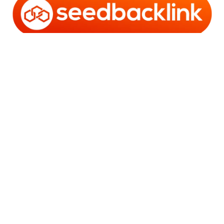
Copyright © 2006 - 2025 Bro Framestone | Owned by
Gabra Media Empire (003752670-X) | Powered by
WordPress
and
Bam
.