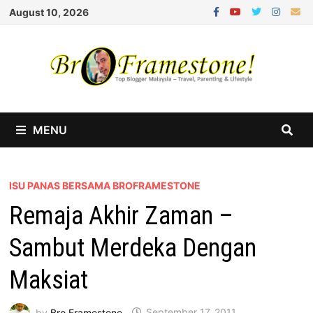
Skip
August 10, 2026
to
content
MENU
ISU PANAS BERSAMA BROFRAMESTONE
Remaja Akhir Zaman –
Sambut Merdeka Dengan
Maksiat
by
Bro Framestone
September 17, 2011