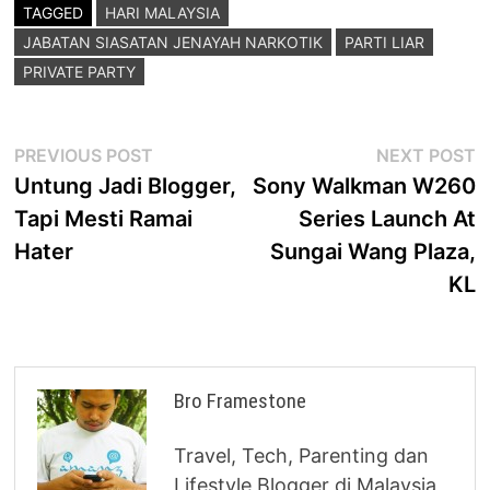
TAGGED
HARI MALAYSIA
JABATAN SIASATAN JENAYAH NARKOTIK
PARTI LIAR
PRIVATE PARTY
Post
Previous
N
PREVIOUS POST
NEXT POST
post:
p
Untung Jadi Blogger,
Sony Walkman W260
navigation
Tapi Mesti Ramai
Series Launch At
Hater
Sungai Wang Plaza,
KL
Bro Framestone
Travel, Tech, Parenting dan
Lifestyle Blogger di Malaysia