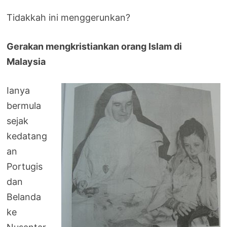
Tidakkah ini menggerunkan?
Gerakan mengkristiankan orang Islam di
Malaysia
Ianya
bermula
sejak
kedatang
an
Portugis
dan
Belanda
ke