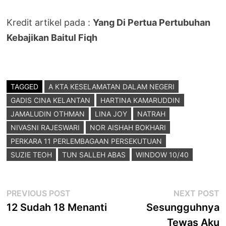
Kredit artikel pada :
Yang Di Pertua Pertubuhan
Kebajikan Baitul Fiqh
TAGGED
A KTA KESELAMATAN DALAM NEGERI
GADIS CINA KELANTAN
HARTINA KAMARUDDIN
JAMALUDIN OTHMAN
LINA JOY
NATRAH
NIVASNI RAJESWARI
NOR AISHAH BOKHARI
PERKARA 11 PERLEMBAGAAN PERSEKUTUAN
SUZIE TEOH
TUN SALLEH ABAS
WINDOW 10/40
Post
Previous
N
PREVIOUS POST
NEXT POST
post:
p
12 Sudah 18 Menanti
Sesungguhnya
navigation
Tewas Aku