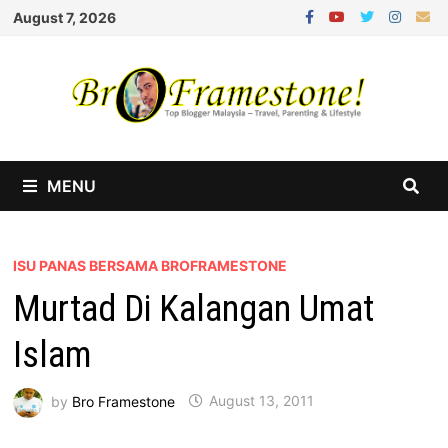
Skip
August 7, 2026
to
content
MENU
ISU PANAS BERSAMA BROFRAMESTONE
Murtad Di Kalangan Umat
Islam
by
Bro Framestone
August 13, 2011