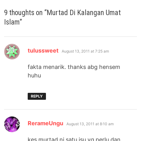
9 thoughts on “
Murtad Di Kalangan Umat
Islam
”
says:
tulussweet
August 13, 2011 at 7:25 am
fakta menarik. thanks abg hensem
huhu
REPLY
says:
RerameUngu
August 13, 2011 at 8:10 am
kes murtad ni satu isu yg perlu dan