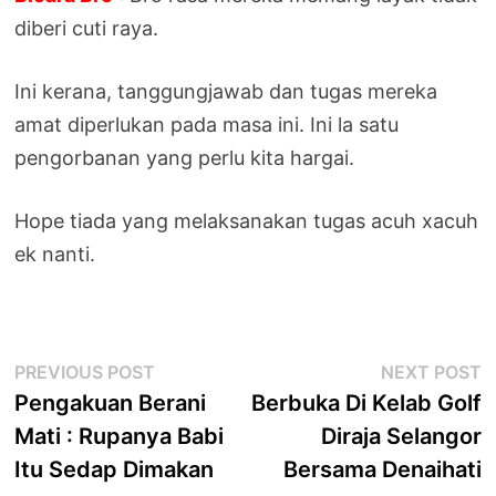
diberi cuti raya.
Ini kerana, tanggungjawab dan tugas mereka
amat diperlukan pada masa ini. Ini la satu
pengorbanan yang perlu kita hargai.
Hope tiada yang melaksanakan tugas acuh xacuh
ek nanti.
Post
Previous
N
PREVIOUS POST
NEXT POST
post:
p
Pengakuan Berani
Berbuka Di Kelab Golf
navigation
Mati : Rupanya Babi
Diraja Selangor
Itu Sedap Dimakan
Bersama Denaihati