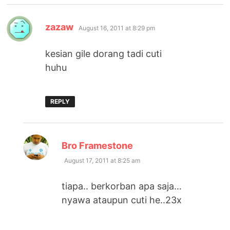
says:
zazaw
August 16, 2011 at 8:29 pm
kesian gile dorang tadi cuti
huhu
REPLY
says:
Bro Framestone
August 17, 2011 at 8:25 am
tiapa.. berkorban apa saja…
nyawa ataupun cuti he..23x