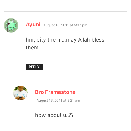
says:
Ayuni
August 16, 2011 at 5:07 pm
hm, pity them….may Allah bless
them….
REPLY
says:
Bro Framestone
August 16, 2011 at 5:21 pm
how about u..??