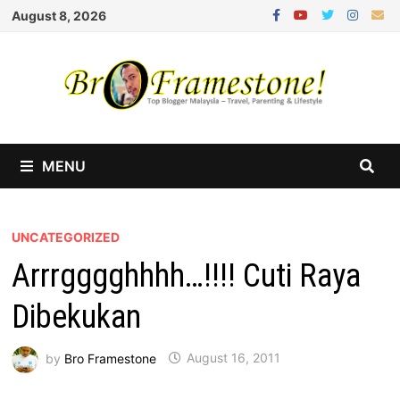
Skip
August 8, 2026
to
content
MENU
UNCATEGORIZED
Arrrgggghhhh…!!!! Cuti Raya
Dibekukan
by
Bro Framestone
August 16, 2011