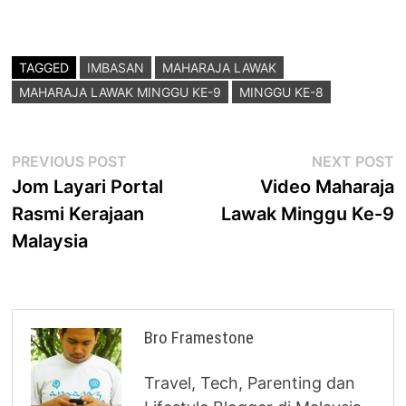
TAGGED
IMBASAN
MAHARAJA LAWAK
MAHARAJA LAWAK MINGGU KE-9
MINGGU KE-8
Post
Previous
N
PREVIOUS POST
NEXT POST
post:
p
Jom Layari Portal
Video Maharaja
navigation
Rasmi Kerajaan
Lawak Minggu Ke-9
Malaysia
Bro Framestone
Travel, Tech, Parenting dan