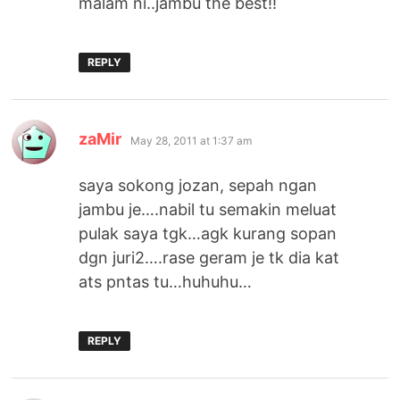
malam ni..jambu the best!!
REPLY
says:
zaMir
May 28, 2011 at 1:37 am
saya sokong jozan, sepah ngan
jambu je….nabil tu semakin meluat
pulak saya tgk…agk kurang sopan
dgn juri2….rase geram je tk dia kat
ats pntas tu…huhuhu…
REPLY