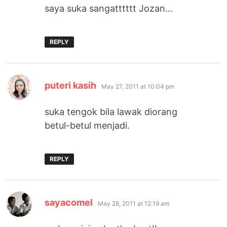
saya suka sangatttttt Jozan…
REPLY
says:
puteri kasih
May 27, 2011 at 10:04 pm
suka tengok bila lawak diorang
betul-betul menjadi.
REPLY
says:
sayacomel
May 28, 2011 at 12:19 am