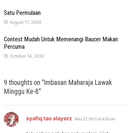
Satu Permulaan
August 17, 2009
Contest Mudah Untuk Memenangi Baucer Makan
Percuma
October 14, 2010
9 thoughts on “
Imbasan Maharaja Lawak
Minggu Ke-8
”
says:
syafiq tao slayerz
May 27, 2011 at 9:24 pm