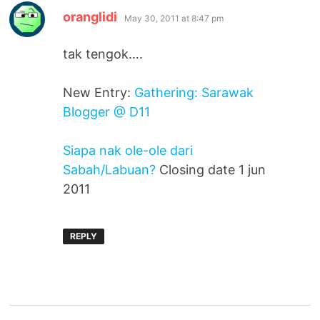
says:
oranglidi
May 30, 2011 at 8:47 pm
tak tengok….
New Entry:
Gathering: Sarawak
Blogger @ D11
Siapa nak ole-ole dari
Sabah/Labuan?
Closing date 1 jun
2011
REPLY