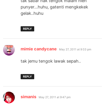
tak sabar nak tengok malam nieh
punyer…huhu, gatenti mengkekek
gelak..huhu
REPLY
says:
mimie candycane
May 27, 2011 at 9:33 pm
tak jemu tengok lawak sepah..
REPLY
says:
simanis
May 27, 2011 at 9:47 pm