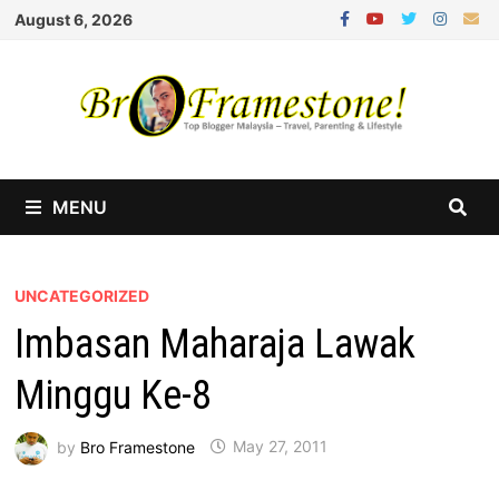
Skip
August 6, 2026
to
content
MENU
UNCATEGORIZED
Imbasan Maharaja Lawak
Minggu Ke-8
by
Bro Framestone
May 27, 2011