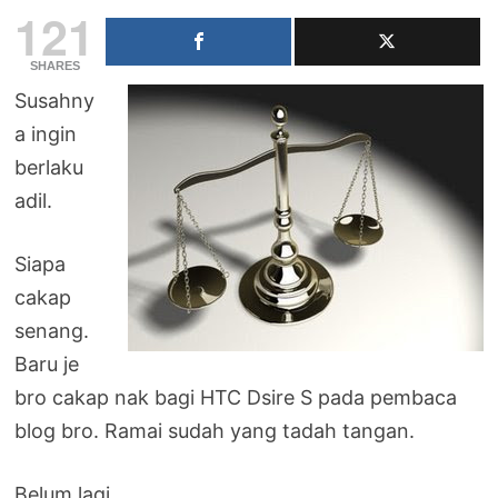
121
SHARES
Susahny
a ingin
berlaku
adil.
Siapa
cakap
senang.
Baru je
bro cakap nak bagi HTC Dsire S pada pembaca
blog bro. Ramai sudah yang tadah tangan.
Belum lagi,