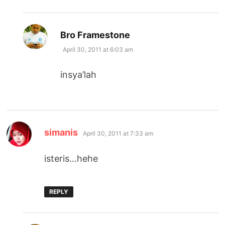
says:
Bro Framestone
April 30, 2011 at 6:03 am
insya’lah
says:
simanis
April 30, 2011 at 7:33 am
isteris…hehe
REPLY