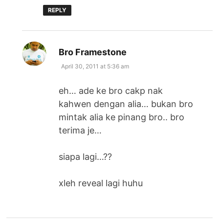
REPLY
says:
Bro Framestone
April 30, 2011 at 5:36 am
eh… ade ke bro cakp nak
kahwen dengan alia… bukan bro
mintak alia ke pinang bro.. bro
terima je…
siapa lagi…??
xleh reveal lagi huhu