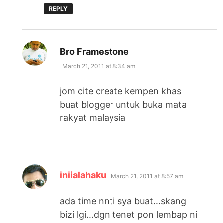
REPLY
says:
Bro Framestone
March 21, 2011 at 8:34 am
jom cite create kempen khas
buat blogger untuk buka mata
rakyat malaysia
says:
iniialahaku
March 21, 2011 at 8:57 am
ada time nnti sya buat…skang
bizi lgi…dgn tenet pon lembap ni