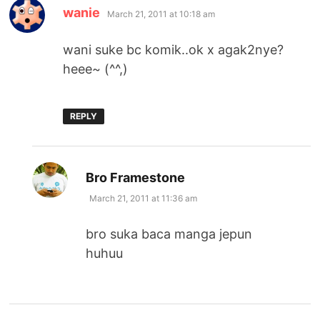
says:
wanie
March 21, 2011 at 10:18 am
wani suke bc komik..ok x agak2nye?
heee~ (^^,)
REPLY
says:
Bro Framestone
March 21, 2011 at 11:36 am
bro suka baca manga jepun
huhuu