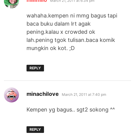
March 21, 2011 at 6:34 pm
wahaha.kempen ni mmg bagus tapi
baca buku dalam lrt agak
pening.kalau x crowded ok
lah.pening tgok tulisan.baca komik
mungkin ok kot. ;D
REPLY
says:
minachilove
March 21, 2011 at 7:40 pm
Kempen yg bagus.. sgt2 sokong ^^
REPLY