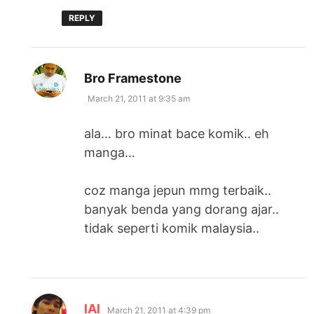
REPLY
says:
Bro Framestone
March 21, 2011 at 9:35 am
ala… bro minat bace komik.. eh
manga…
coz manga jepun mmg terbaik..
banyak benda yang dorang ajar..
tidak seperti komik malaysia..
says:
lAl
March 21, 2011 at 4:39 pm