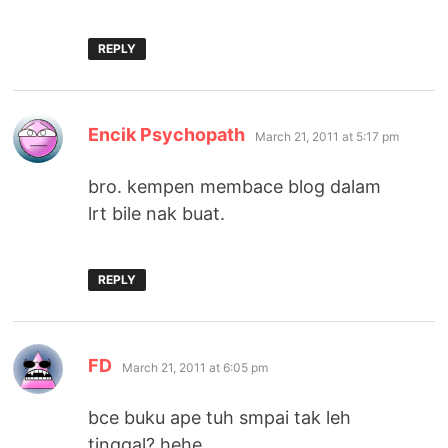
REPLY
says:
Encik Psychopath
March 21, 2011 at 5:17 pm
bro. kempen membace blog dalam
lrt bile nak buat.
REPLY
says:
FD
March 21, 2011 at 6:05 pm
bce buku ape tuh smpai tak leh
tinggal? hehe