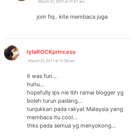
March 21, 2011 at 11:37 am
jom fiq.. kite membaca juga
says:
lylaROCKprincess
March 21, 2011 at 11:38 am
it was fun…
huhu…
hopefully lps nie lbh ramai blogger yg
boleh turun padang…
tunjukkan pada rakyat Malaysia yang
membaca itu cool…
thks pada semua yg menyokong…