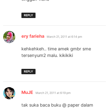
REPLY
says:
ery farieha
March 21, 2011 at 6:14 pm
kehkehkeh.. time amek gmbr sme
tersenyum2 malu. kikikiki
REPLY
says:
MuJE
March 21, 2011 at 6:19 pm
tak suka baca buku @ paper dalam