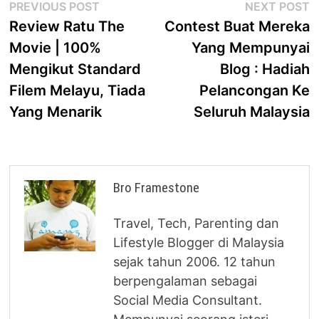
Post
Previous
N
PREVIOUS POST
NEXT POST
post:
p
Review Ratu The
Contest Buat Mereka
navigation
Movie | 100%
Yang Mempunyai
Mengikut Standard
Blog : Hadiah
Filem Melayu, Tiada
Pelancongan Ke
Yang Menarik
Seluruh Malaysia
Bro Framestone
Travel, Tech, Parenting dan
Lifestyle Blogger di Malaysia
sejak tahun 2006. 12 tahun
berpengalaman sebagai
Social Media Consultant.