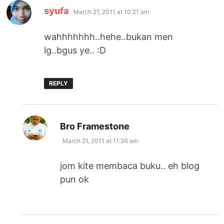
says:
syufa
March 21, 2011 at 10:21 am
wahhhhhhh..hehe..bukan men
lg..bgus ye.. :D
REPLY
says:
Bro Framestone
March 21, 2011 at 11:36 am
jom kite membaca buku.. eh blog
pun ok