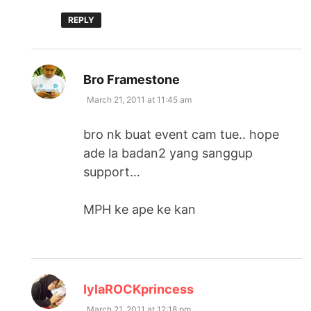
REPLY
says:
Bro Framestone
March 21, 2011 at 11:45 am
bro nk buat event cam tue.. hope
ade la badan2 yang sanggup
support…
MPH ke ape ke kan
says:
lylaROCKprincess
March 21, 2011 at 12:18 pm