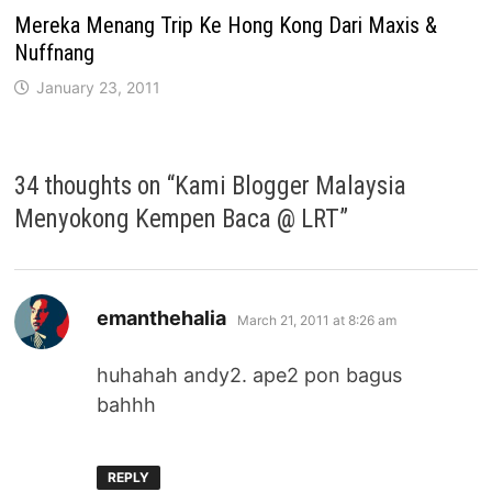
Mereka Menang Trip Ke Hong Kong Dari Maxis &
Nuffnang
January 23, 2011
34 thoughts on “
Kami Blogger Malaysia
Menyokong Kempen Baca @ LRT
”
says:
emanthehalia
March 21, 2011 at 8:26 am
huhahah andy2. ape2 pon bagus
bahhh
REPLY