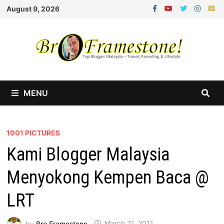
Skip
August 9, 2026
to
content
MENU
1001 PICTURES
Kami Blogger Malaysia
Menyokong Kempen Baca @
LRT
by
Bro Framestone
March 21, 2011