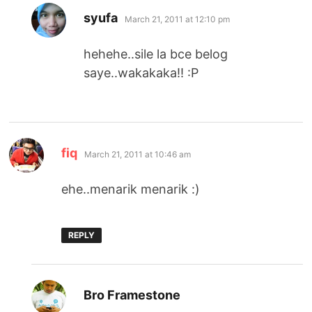
says:
syufa
March 21, 2011 at 12:10 pm
hehehe..sile la bce belog
saye..wakakaka!! :P
says:
fiq
March 21, 2011 at 10:46 am
ehe..menarik menarik :)
REPLY
says:
Bro Framestone