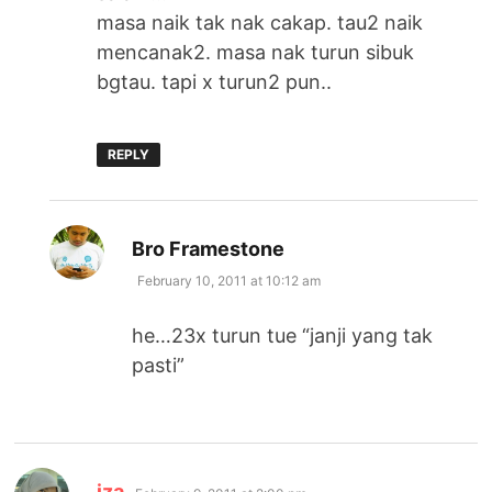
masa naik tak nak cakap. tau2 naik
mencanak2. masa nak turun sibuk
bgtau. tapi x turun2 pun..
REPLY
says:
Bro Framestone
February 10, 2011 at 10:12 am
he…23x turun tue “janji yang tak
pasti”
says:
iza