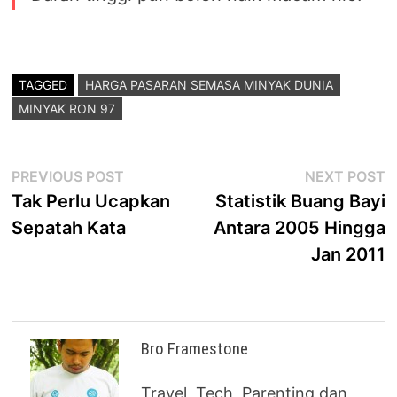
TAGGED
HARGA PASARAN SEMASA MINYAK DUNIA
MINYAK RON 97
Post
Previous
N
PREVIOUS POST
NEXT POST
post:
p
Tak Perlu Ucapkan
Statistik Buang Bayi
navigation
Sepatah Kata
Antara 2005 Hingga
Jan 2011
Bro Framestone
Travel, Tech, Parenting dan