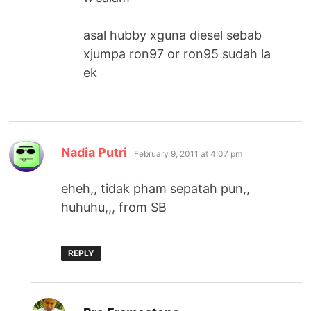
asal hubby xguna diesel sebab
xjumpa ron97 or ron95 sudah la
ek
says:
Nadia Putri
February 9, 2011 at 4:07 pm
eheh,, tidak pham sepatah pun,,
huhuhu,,, from SB
REPLY
says: