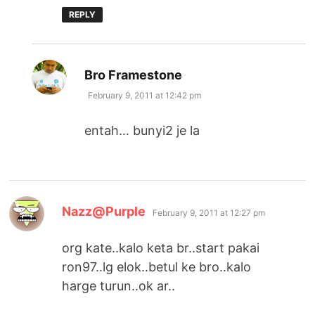
REPLY
says:
Bro Framestone
February 9, 2011 at 12:42 pm
entah… bunyi2 je la
says:
Nazz@Purple
February 9, 2011 at 12:27 pm
org kate..kalo keta br..start pakai
ron97..lg elok..betul ke bro..kalo
harge turun..ok ar..