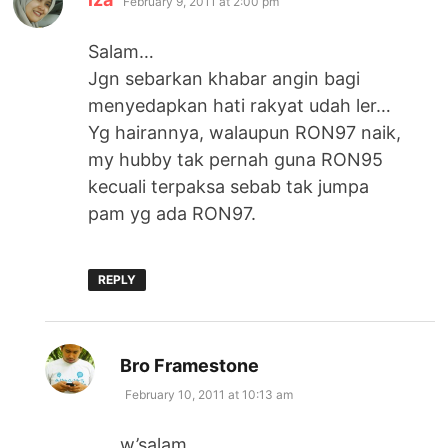
February 9, 2011 at 2:00 pm
Salam…
Jgn sebarkan khabar angin bagi
menyedapkan hati rakyat udah ler…
Yg hairannya, walaupun RON97 naik,
my hubby tak pernah guna RON95
kecuali terpaksa sebab tak jumpa
pam yg ada RON97.
REPLY
says:
Bro Framestone
February 10, 2011 at 10:13 am
w’salam