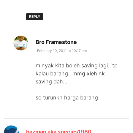
REPLY
says:
Bro Framestone
February 10, 2011 at 10:17 am
minyak kita boleh saving lagi.. tp
kalau barang.. mmg xleh nk
saving dah…
so turunkn harga barang
says:
hazman aka species1980