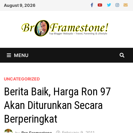
Skip
August 9, 2026
to
content
MENU
UNCATEGORIZED
Berita Baik, Harga Ron 97
Akan Diturunkan Secara
Berperingkat
by
Bro Framestone
February 9, 2011