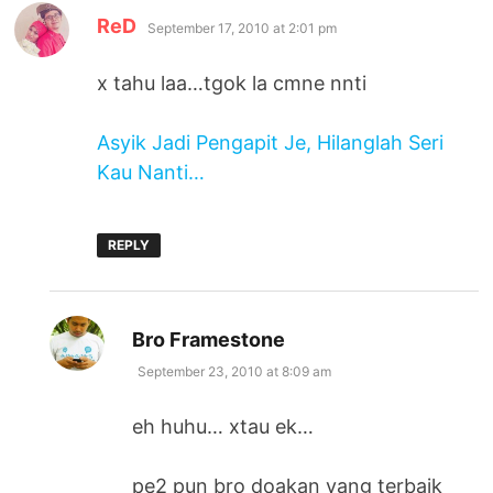
says:
ReD
September 17, 2010 at 2:01 pm
x tahu laa…tgok la cmne nnti
Asyik Jadi Pengapit Je, Hilanglah Seri
Kau Nanti…
REPLY
says:
Bro Framestone
September 23, 2010 at 8:09 am
eh huhu… xtau ek…
pe2 pun bro doakan yang terbaik