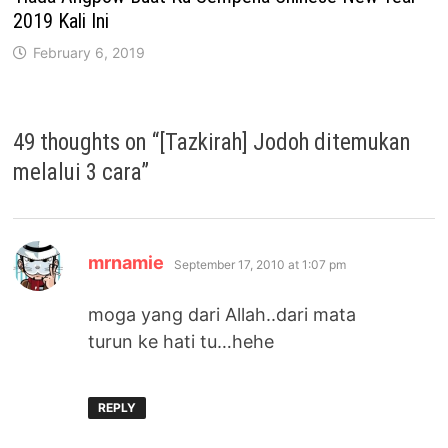
2019 Kali Ini
February 6, 2019
49 thoughts on “
[Tazkirah] Jodoh ditemukan
melalui 3 cara
”
says:
mrnamie
September 17, 2010 at 1:07 pm
moga yang dari Allah..dari mata
turun ke hati tu…hehe
REPLY