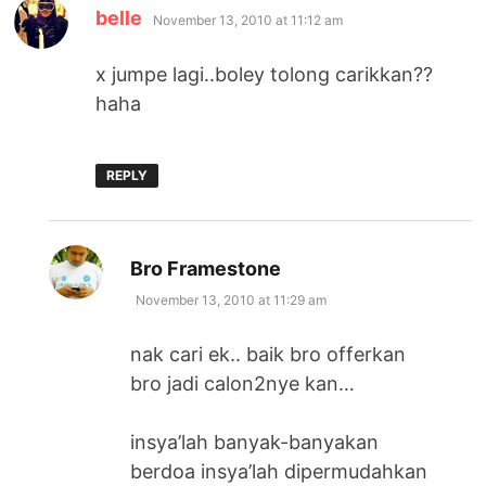
says:
belle
November 13, 2010 at 11:12 am
x jumpe lagi..boley tolong carikkan??
haha
REPLY
says:
Bro Framestone
November 13, 2010 at 11:29 am
nak cari ek.. baik bro offerkan
bro jadi calon2nye kan…
insya’lah banyak-banyakan
berdoa insya’lah dipermudahkan