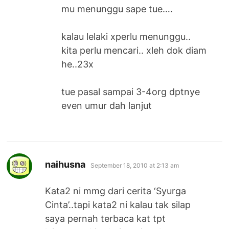
mu menunggu sape tue….
kalau lelaki xperlu menunggu..
kita perlu mencari.. xleh dok diam
he..23x
tue pasal sampai 3-4org dptnye
even umur dah lanjut
says:
naihusna
September 18, 2010 at 2:13 am
Kata2 ni mmg dari cerita ‘Syurga
Cinta’..tapi kata2 ni kalau tak silap
saya pernah terbaca kat tpt