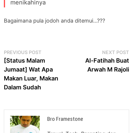
menikahinya
Bagaimana pula jodoh anda ditemui…???
Post
Previous
N
PREVIOUS POST
NEXT POST
post:
p
[Status Malam
Al-Fatihah Buat
navigation
Jumaat] Wat Apa
Arwah M Rajoli
Makan Luar, Makan
Dalam Sudah
Bro Framestone