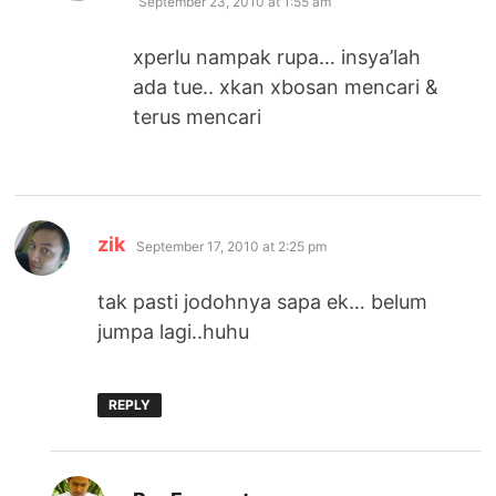
September 23, 2010 at 1:55 am
xperlu nampak rupa… insya’lah
ada tue.. xkan xbosan mencari &
terus mencari
says:
zik
September 17, 2010 at 2:25 pm
tak pasti jodohnya sapa ek… belum
jumpa lagi..huhu
REPLY
says: