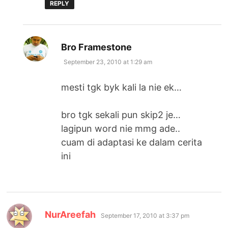
REPLY
says:
Bro Framestone
September 23, 2010 at 1:29 am
mesti tgk byk kali la nie ek…
bro tgk sekali pun skip2 je…
lagipun word nie mmg ade..
cuam di adaptasi ke dalam cerita
ini
says:
NurAreefah
September 17, 2010 at 3:37 pm