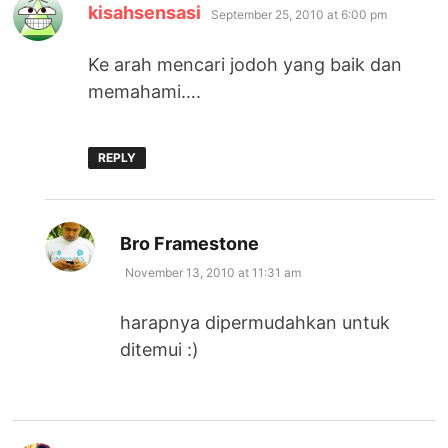
says:
kisahsensasi
September 25, 2010 at 6:00 pm
Ke arah mencari jodoh yang baik dan
memahami….
REPLY
says:
Bro Framestone
November 13, 2010 at 11:31 am
harapnya dipermudahkan untuk
ditemui :)