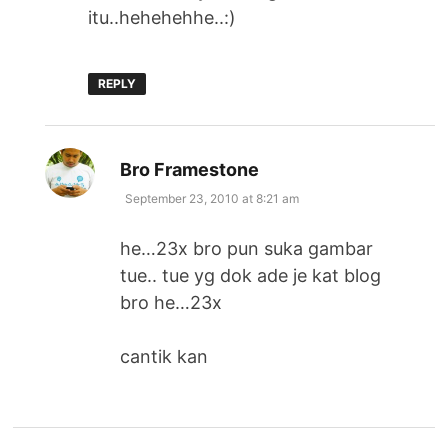
itu..hehehehhe..:)
REPLY
says:
Bro Framestone
September 23, 2010 at 8:21 am
he…23x bro pun suka gambar
tue.. tue yg dok ade je kat blog
bro he…23x
cantik kan