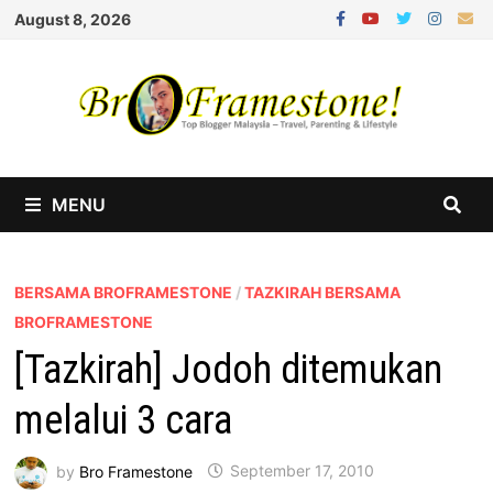
Skip
August 8, 2026
to
content
MENU
BERSAMA BROFRAMESTONE
/
TAZKIRAH BERSAMA
BROFRAMESTONE
[Tazkirah] Jodoh ditemukan
melalui 3 cara
by
Bro Framestone
September 17, 2010