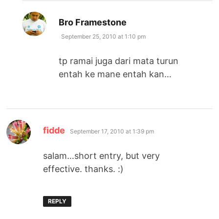
says:
Bro Framestone
September 25, 2010 at 1:10 pm
tp ramai juga dari mata turun
entah ke mane entah kan…
says:
fidde
September 17, 2010 at 1:39 pm
salam…short entry, but very
effective. thanks. :)
REPLY