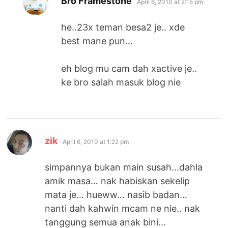
Bro Framestone
April 6, 2010 at 2:15 pm
he..23x teman besa2 je.. xde
best mane pun…
eh blog mu cam dah xactive je..
ke bro salah masuk blog nie
says:
zik
April 6, 2010 at 1:22 pm
simpannya bukan main susah…dahla
amik masa… nak habiskan sekelip
mata je… hueww… nasib badan…
nanti dah kahwin mcam ne nie.. nak
tanggung semua anak bini…