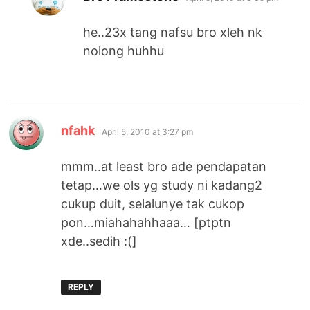
he..23x tang nafsu bro xleh nk
nolong huhhu
says:
nfahk
April 5, 2010 at 3:27 pm
mmm..at least bro ade pendapatan
tetap…we ols yg study ni kadang2
cukup duit, selalunye tak cukop
pon…miahahahhaaa… [ptptn
xde..sedih :(]
REPLY