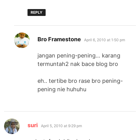
REPLY
says:
Bro Framestone
April 6, 2010 at 1:50 pm
jangan pening-pening… karang
termuntah2 nak bace blog bro
eh.. tertibe bro rase bro pening-
pening nie huhuhu
says:
suri
April 5, 2010 at 9:29 pm