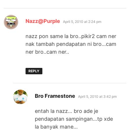
says:
Nazz@Purple
April 5, 2010 at 2:24 pm
nazz pon same la bro..pikir2 cam ner
nak tambah pendapatan ni bro…cam
ner bro..cam ner..
REPLY
says:
Bro Framestone
April 5, 2010 at 3:42 pm
entah la nazz… bro ade je
pendapatan sampingan…tp xde
la banyak mane…