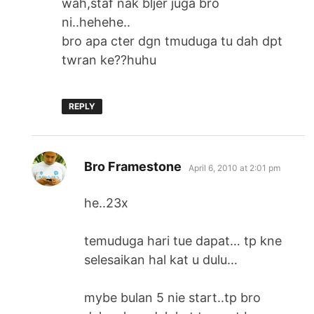
wah,staf nak bljer juga bro
ni..hehehe..
bro apa cter dgn tmuduga tu dah dpt
twran ke??huhu
REPLY
says:
Bro Framestone
April 6, 2010 at 2:01 pm
he..23x
temuduga hari tue dapat… tp kne
selesaikan hal kat u dulu…
mybe bulan 5 nie start..tp bro