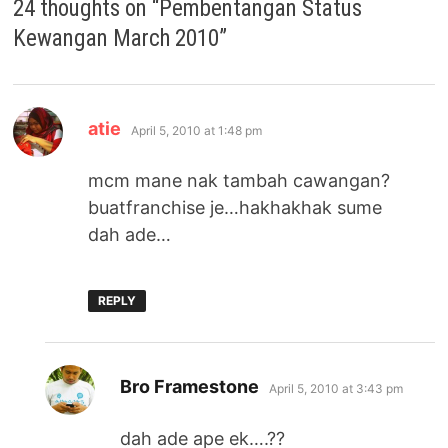
24 thoughts on “
Pembentangan Status
Kewangan March 2010
”
says:
atie
April 5, 2010 at 1:48 pm
mcm mane nak tambah cawangan?
buatfranchise je…hakhakhak sume
dah ade…
REPLY
says:
Bro Framestone
April 5, 2010 at 3:43 pm
dah ade ape ek….??