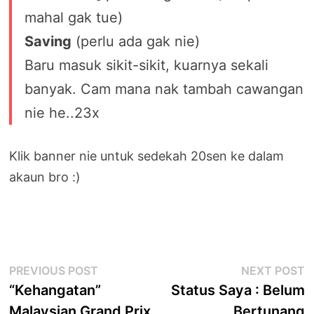
mahal gak tue)
Saving
(perlu ada gak nie)
Baru masuk sikit-sikit, kuarnya sekali
banyak. Cam mana nak tambah cawangan
nie he..23x
Klik banner nie untuk sedekah 20sen ke dalam
akaun bro :)
Post
Previous
N
PREVIOUS POST
NEXT POST
post:
p
“Kehangatan”
Status Saya : Belum
navigation
Malaysian Grand Prix
Bertunang