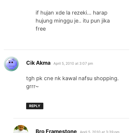
if hujan xde la rezeki… harap
hujung minggu je.. itu pun jika
free
says:
Cik Akma
April 5, 2010 at 3:07 pm
tgh pk cne nk kawal nafsu shopping.
grrr~
REPLY
says:
Bro Framestone
April 5, 2010 at 3:39 pm