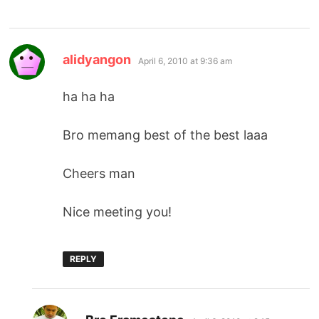
says:
alidyangon
April 6, 2010 at 9:36 am
ha ha ha
Bro memang best of the best laaa
Cheers man
Nice meeting you!
REPLY
says: