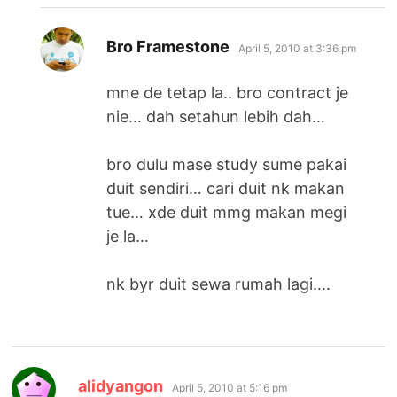
says:
Bro Framestone
April 5, 2010 at 3:36 pm
mne de tetap la.. bro contract je
nie… dah setahun lebih dah…
bro dulu mase study sume pakai
duit sendiri… cari duit nk makan
tue… xde duit mmg makan megi
je la…
nk byr duit sewa rumah lagi….
says:
alidyangon
April 5, 2010 at 5:16 pm