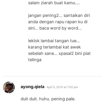
salam ziarah buat kamu….
jangan pening2… santaikan diri
anda dengan rapu rapan ku di
sini… baca word by word…
leklok lambai tangan tue…
karang terlambai kat awek
sebelah sane… xpasal2 bini piat
telinga
says:
ayong.qiela
April 5, 2010 at 7:00 pm
duit duit. huhu. pening pale.