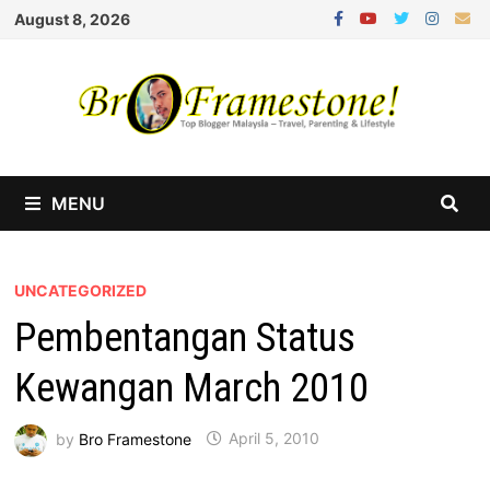
Skip
August 8, 2026
to
content
MENU
UNCATEGORIZED
Pembentangan Status
Kewangan March 2010
by
Bro Framestone
April 5, 2010