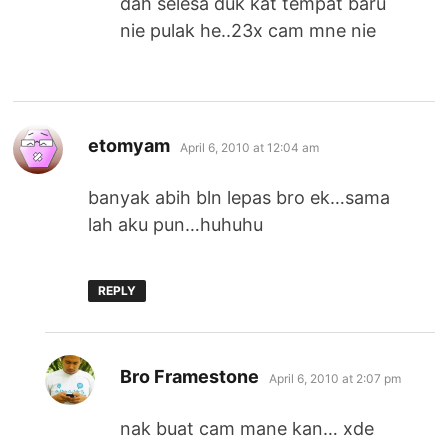
dah selesa duk kat tempat baru
nie pulak he..23x cam mne nie
says:
etomyam
April 6, 2010 at 12:04 am
banyak abih bln lepas bro ek…sama
lah aku pun…huhuhu
REPLY
says:
Bro Framestone
April 6, 2010 at 2:07 pm
nak buat cam mane kan… xde