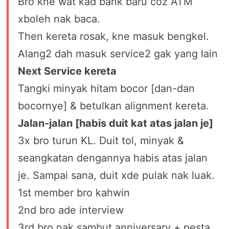
Bro kne wat kad bank baru coz ATM
xboleh nak baca.
Then kereta rosak, kne masuk bengkel.
Alang2 dah masuk service2 gak yang lain
Next Service kereta
Tangki minyak hitam bocor [dan-dan
bocornye] & betulkan alignment kereta.
Jalan-jalan [habis duit kat atas jalan je]
3x bro turun KL. Duit tol, minyak &
seangkatan dengannya habis atas jalan
je. Sampai sana, duit xde pulak nak luak.
1st member bro kahwin
2nd bro ade interview
3rd bro nak sambut anniversary + pesta