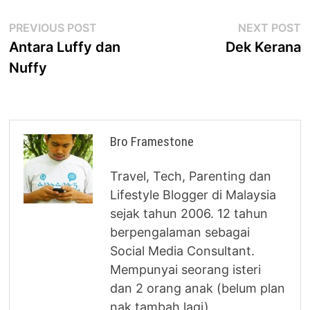
Post
Previous
N
PREVIOUS POST
NEXT POST
post:
p
Antara Luffy dan
Dek Kerana
navigation
Nuffy
Bro Framestone
Travel, Tech, Parenting dan
Lifestyle Blogger di Malaysia
sejak tahun 2006. 12 tahun
berpengalaman sebagai
Social Media Consultant.
Mempunyai seorang isteri
dan 2 orang anak (belum plan
nak tambah lagi)