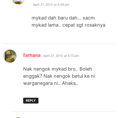
April 27, 2010 at 4:26 pm
mykad dah baru dah… xacm
mykad lama.. cepat sgt rosaknya
says:
farhana
April 27, 2010 at 5:15 pm
Nak nengok mykad bro.. Boleh
enggak? Nak nengok betui ke ni
warganegara ni.. Ahaks..
REPLY