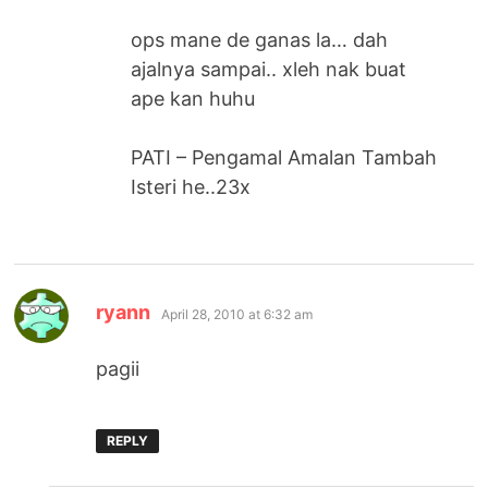
ops mane de ganas la… dah
ajalnya sampai.. xleh nak buat
ape kan huhu
PATI – Pengamal Amalan Tambah
Isteri he..23x
says:
ryann
April 28, 2010 at 6:32 am
pagii
REPLY