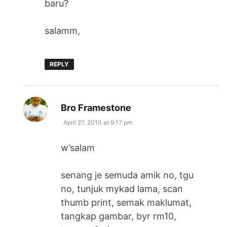
baru?
salamm,
REPLY
says:
Bro Framestone
April 27, 2010 at 9:17 pm
w’salam
senang je semuda amik no, tgu
no, tunjuk mykad lama, scan
thumb print, semak maklumat,
tangkap gambar, byr rm10,