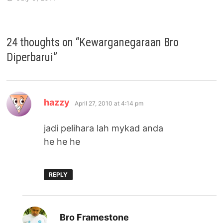
24 thoughts on “
Kewarganegaraan Bro
Diperbarui
”
says:
hazzy
April 27, 2010 at 4:14 pm
jadi pelihara lah mykad anda
he he he
REPLY
says:
Bro Framestone