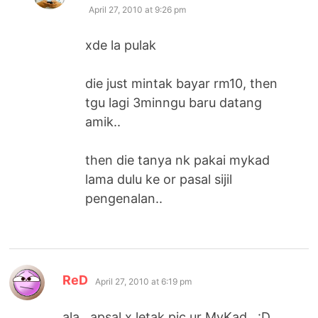
April 27, 2010 at 9:26 pm
xde la pulak
die just mintak bayar rm10, then
tgu lagi 3minngu baru datang
amik..
then die tanya nk pakai mykad
lama dulu ke or pasal sijil
pengenalan..
says:
ReD
April 27, 2010 at 6:19 pm
ala.. apsal x letak pic ur MyKad…:D