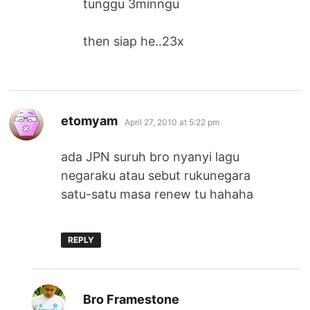
tunggu 3minngu
then siap he..23x
says:
etomyam
April 27, 2010 at 5:22 pm
ada JPN suruh bro nyanyi lagu
negaraku atau sebut rukunegara
satu-satu masa renew tu hahaha
REPLY
says:
Bro Framestone