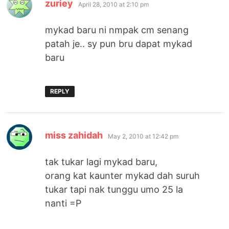
says:
zuriey
April 28, 2010 at 2:10 pm
mykad baru ni nmpak cm senang
patah je.. sy pun bru dapat mykad
baru
REPLY
says:
miss zahidah
May 2, 2010 at 12:42 pm
tak tukar lagi mykad baru,
orang kat kaunter mykad dah suruh
tukar tapi nak tunggu umo 25 la
nanti =P