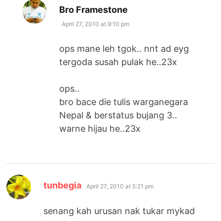
says:
Bro Framestone
April 27, 2010 at 9:10 pm
ops mane leh tgok.. nnt ad eyg
tergoda susah pulak he..23x
ops..
bro bace die tulis warganegara
Nepal & berstatus bujang 3..
warne hijau he..23x
says:
tunbegia
April 27, 2010 at 5:21 pm
senang kah urusan nak tukar mykad