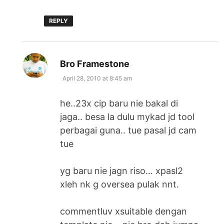
REPLY
says:
Bro Framestone
April 28, 2010 at 8:45 am
he..23x cip baru nie bakal di
jaga.. besa la dulu mykad jd tool
perbagai guna.. tue pasal jd cam
tue
yg baru nie jagn riso… xpasl2
xleh nk g oversea pulak nnt.
commentluv xsuitable dengan