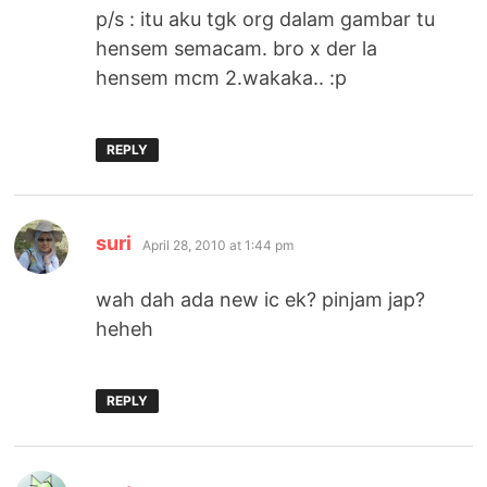
p/s : itu aku tgk org dalam gambar tu
hensem semacam. bro x der la
hensem mcm 2.wakaka.. :p
REPLY
says:
suri
April 28, 2010 at 1:44 pm
wah dah ada new ic ek? pinjam jap?
heheh
REPLY