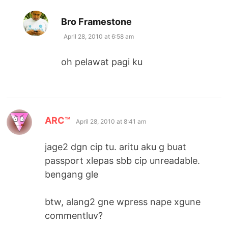
says:
Bro Framestone
April 28, 2010 at 6:58 am
oh pelawat pagi ku
says:
ARC™
April 28, 2010 at 8:41 am
jage2 dgn cip tu. aritu aku g buat
passport xlepas sbb cip unreadable.
bengang gle
btw, alang2 gne wpress nape xgune
commentluv?