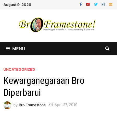
Skip
August 9, 2026
to
content
MENU
UNCATEGORIZED
Kewarganegaraan Bro
Diperbarui
by
Bro Framestone
April 27, 2010