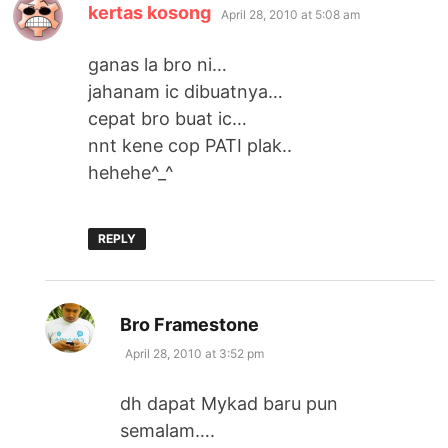
says:
kertas kosong
April 28, 2010 at 5:08 am
ganas la bro ni…
jahanam ic dibuatnya…
cepat bro buat ic…
nnt kene cop PATI plak..
hehehe^_^
REPLY
says:
Bro Framestone
April 28, 2010 at 3:52 pm
dh dapat Mykad baru pun
semalam….