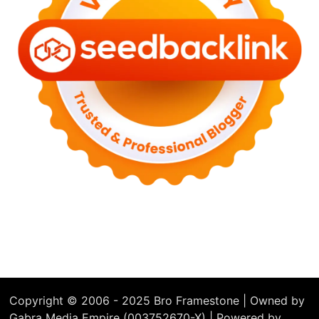
Copyright © 2006 - 2025 Bro Framestone | Owned by
Gabra Media Empire (003752670-X) | Powered by