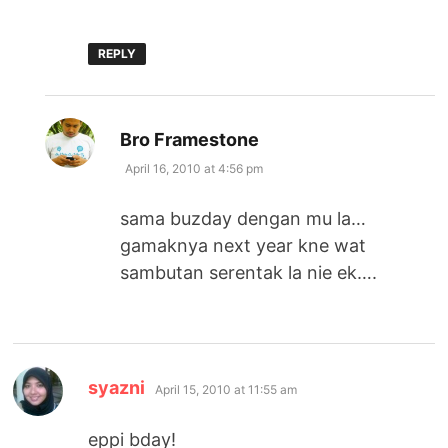
REPLY
says:
Bro Framestone
April 16, 2010 at 4:56 pm
sama buzday dengan mu la…
gamaknya next year kne wat
sambutan serentak la nie ek….
says:
syazni
April 15, 2010 at 11:55 am
eppi bday!