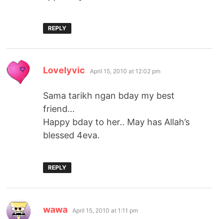
REPLY
says:
Lovelyvic
April 15, 2010 at 12:02 pm
Sama tarikh ngan bday my best
friend…
Happy bday to her.. May has Allah’s
blessed 4eva.
REPLY
says:
wawa
April 15, 2010 at 1:11 pm