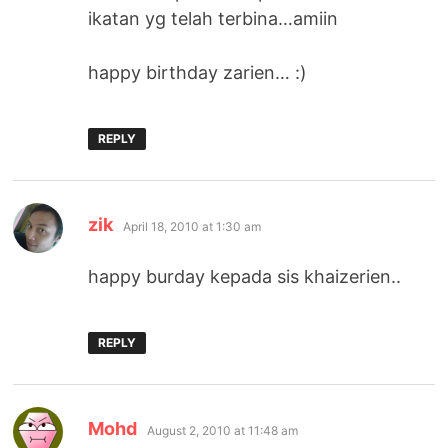
ikatan yg telah terbina…amiin
happy birthday zarien… :)
REPLY
says:
zik
April 18, 2010 at 1:30 am
happy burday kepada sis khaizerien..
REPLY
says:
Mohd
August 2, 2010 at 11:48 am