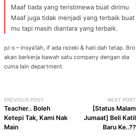
Maaf tiada yang teristimewa buat dirimu
Maaf juga tidak menjadi yang terbaik buat
mu tapi masih diantara yang terbaik.
p/-s – Insya’lah, if ada rezeki & hati dah tetap. Bro
akan berkerja bawah satu company dengan dia
cuma lain department.
Post
Previous
N
PREVIOUS POST
NEXT POST
post:
p
Teacher.. Boleh
[Status Malam
navigation
Ketepi Tak, Kami Nak
Jumaat] Beli Katil
Main
Baru Ke..??