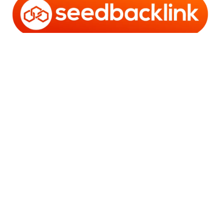
Copyright © 2006 - 2025 Bro Framestone | Owned by
Gabra Media Empire (003752670-X) | Powered by
WordPress
and
Bam
.