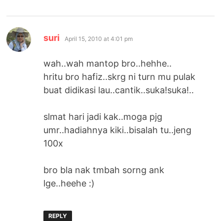
says:
suri
April 15, 2010 at 4:01 pm
wah..wah mantop bro..hehhe..
hritu bro hafiz..skrg ni turn mu pulak
buat didikasi lau..cantik..suka!suka!..
slmat hari jadi kak..moga pjg
umr..hadiahnya kiki..bisalah tu..jeng
100x
bro bla nak tmbah sorng ank
lge..heehe :)
REPLY