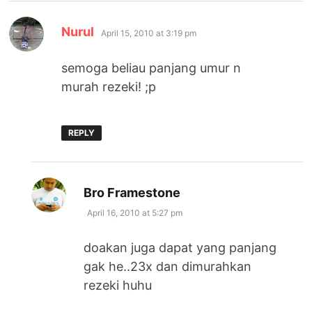
says:
Nurul
April 15, 2010 at 3:19 pm
semoga beliau panjang umur n
murah rezeki! ;p
REPLY
says:
Bro Framestone
April 16, 2010 at 5:27 pm
doakan juga dapat yang panjang
gak he..23x dan dimurahkan
rezeki huhu