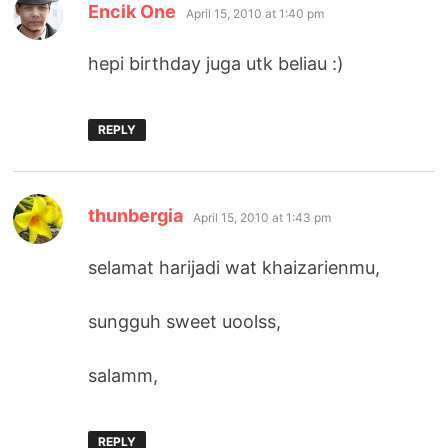
says:
Encik One
April 15, 2010 at 1:40 pm
hepi birthday juga utk beliau :)
REPLY
says:
thunbergia
April 15, 2010 at 1:43 pm
selamat harijadi wat khaizarienmu,
sungguh sweet uoolss,
salamm,
REPLY