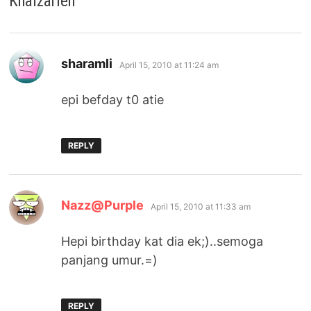
Khaizarien
”
says:
sharamli
April 15, 2010 at 11:24 am
epi befday t0 atie
REPLY
says:
Nazz@Purple
April 15, 2010 at 11:33 am
Hepi birthday kat dia ek;)..semoga
panjang umur.=)
REPLY