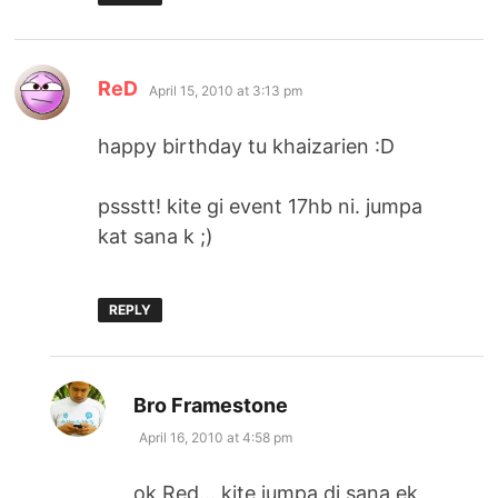
says:
ReD
April 15, 2010 at 3:13 pm
happy birthday tu khaizarien :D
pssstt! kite gi event 17hb ni. jumpa
kat sana k ;)
REPLY
says:
Bro Framestone
April 16, 2010 at 4:58 pm
ok Red… kite jumpa di sana ek