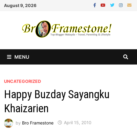
Skip
August 9, 2026
to
content
MENU
UNCATEGORIZED
Happy Buzday Sayangku
Khaizarien
by
Bro Framestone
April 15, 2010