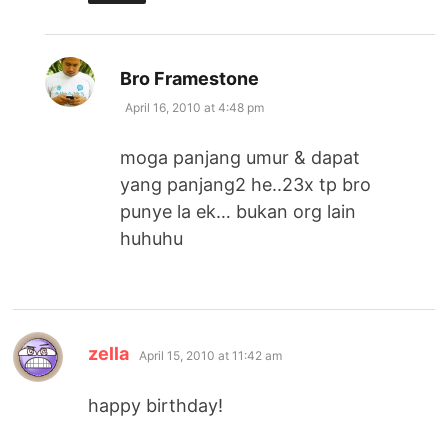
says:
Bro Framestone
April 16, 2010 at 4:48 pm
moga panjang umur & dapat
yang panjang2 he..23x tp bro
punye la ek… bukan org lain
huhuhu
says:
zella
April 15, 2010 at 11:42 am
happy birthday!