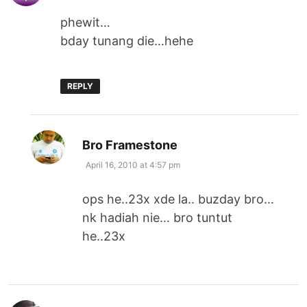
phewit…
bday tunang die…hehe
REPLY
says:
Bro Framestone
April 16, 2010 at 4:57 pm
ops he..23x xde la.. buzday bro…
nk hadiah nie… bro tuntut
he..23x