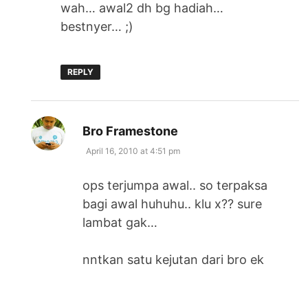
wah… awal2 dh bg hadiah…
bestnyer… ;)
REPLY
says:
Bro Framestone
April 16, 2010 at 4:51 pm
ops terjumpa awal.. so terpaksa
bagi awal huhuhu.. klu x?? sure
lambat gak…
nntkan satu kejutan dari bro ek