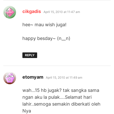
says:
cikgadis
April 15, 2010 at 11:47 am
hee~ mau wish juga!
happy besday~ (n__n)
REPLY
says:
etomyam
April 15, 2010 at 11:49 am
wah…15 hb jugak? tak sangka sama
ngan aku la pulak….Selamat hari
lahir..semoga semakin diberkati oleh
Nya