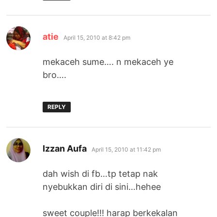
says:
atie
April 15, 2010 at 8:42 pm
mekaceh sume…. n mekaceh ye
bro….
REPLY
says:
Izzan Aufa
April 15, 2010 at 11:42 pm
dah wish di fb…tp tetap nak
nyebukkan diri di sini…hehee
sweet couple!!! harap berkekalan