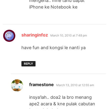
mengena.. mne tahu dapat
iPhone ke Notebook ke
says:
sharinginfoz
March 10, 2010 at 7:48 pm
have fun and kongsi le nanti ya
REPLY
says:
framestone
March 13, 2010 at 12:55 am
insya’lah.. doa2 la bro menang
ape2 acara & kne pulak cabutan