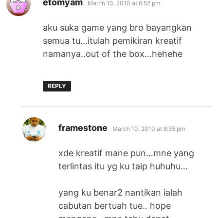
etomyam
March 10, 2010 at 6:52 pm
aku suka game yang bro bayangkan
semua tu…itulah pemikiran kreatif
namanya..out of the box…hehehe
REPLY
says:
framestone
March 10, 2010 at 6:55 pm
xde kreatif mane pun…mne yang
terlintas itu yg ku taip huhuhu…
yang ku benar2 nantikan ialah
cabutan bertuah tue.. hope