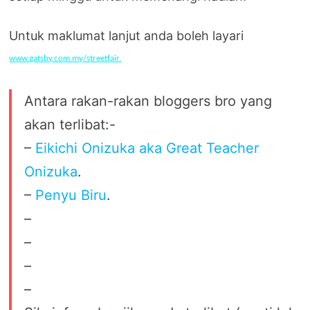
Untuk maklumat lanjut anda boleh layari
www.gatsby.com.my/streetfair.
Antara rakan-rakan bloggers bro yang
akan terlibat:-
–
Eikichi Onizuka aka Great Teacher
Onizuka
.
–
Penyu Biru
.
–
–
–
–