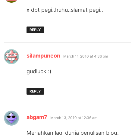
x dpt pegi..huhu..slamat pegi..
REPLY
says:
silampuneon
March 11, 2010 at 4:36 pm
gudluck :)
REPLY
says:
abgam7
March 13, 2010 at 12:36 am
Meriahkan lagi dunia penulisan blog.