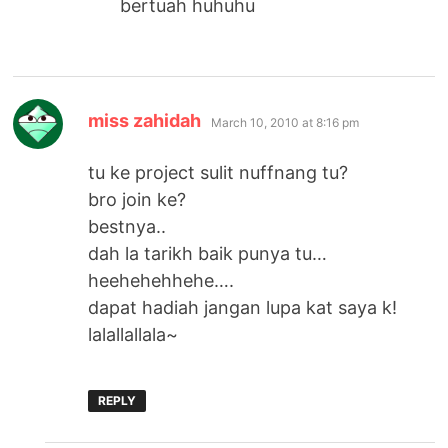
bertuah huhuhu
says:
miss zahidah
March 10, 2010 at 8:16 pm
tu ke project sulit nuffnang tu?
bro join ke?
bestnya..
dah la tarikh baik punya tu…
heehehehhehe….
dapat hadiah jangan lupa kat saya k!
lalallallala~
REPLY