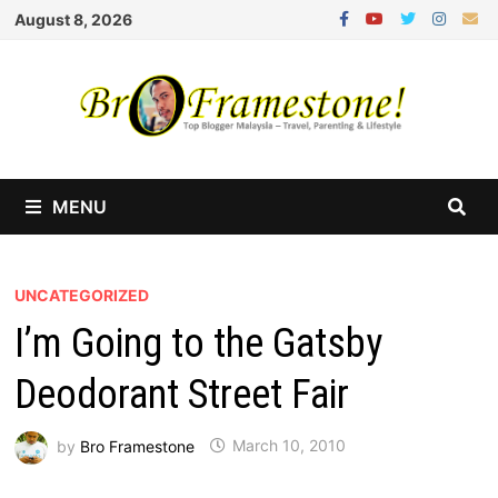
Skip
August 8, 2026
to
content
MENU
UNCATEGORIZED
I’m Going to the Gatsby
Deodorant Street Fair
by
Bro Framestone
March 10, 2010