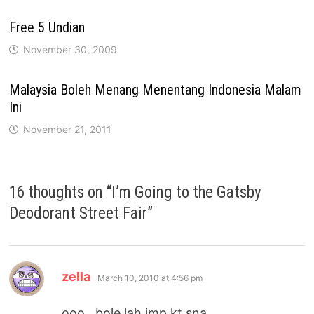
Free 5 Undian
November 30, 2009
Malaysia Boleh Menang Menentang Indonesia Malam
Ini
November 21, 2011
16 thoughts on “
I’m Going to the Gatsby
Deodorant Street Fair
”
says:
zella
March 10, 2010 at 4:56 pm
ooo…bole lah jmp kt sna