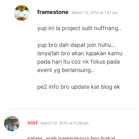
says:
framestone
March 13, 2010 at 1:01 am
yup ini la project sulit nuffnang..
yup bro dah dapat join huhu…
isnya’lah bro akan lupakan kamu
pada hari itu coz nk fokus pada
event yg berlansung..
pe2 info bro update kat blog ek
says:
suri
March 10, 2010 at 11:28 pm
salam..wah nampaknya bro bakal