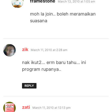
framestone
March 13, 2010 at 1:05 am
moh la join.. boleh meramaikan
suasana
says:
zik
March 11, 2010 at 2:28 am
nak ikut2… erm baru tahu… ini
program rupanya..
REPLY
says:
zati
March 11, 2010 at 12:13 pm