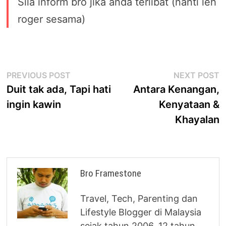
Sila inform bro jika anda terlibat (nanti leh
roger sesama)
Post
Previous
N
PREVIOUS POST
NEXT POST
post:
p
Duit tak ada, Tapi hati
Antara Kenangan,
navigation
ingin kawin
Kenyataan &
Khayalan
Bro Framestone
Travel, Tech, Parenting dan
Lifestyle Blogger di Malaysia
sejak tahun 2006. 12 tahun