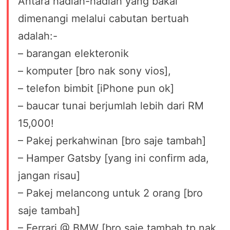
Antara hadiah-hadiah yang bakal
dimenangi melalui cabutan bertuah
adalah:-
– barangan elekteronik
– komputer [bro nak sony vios],
– telefon bimbit [iPhone pun ok]
– baucar tunai berjumlah lebih dari RM
15,000!
– Pakej perkahwinan [bro saje tambah]
– Hamper Gatsby [yang ini confirm ada,
jangan risau]
– Pakej melancong untuk 2 orang [bro
saje tambah]
– Ferrari @ BMW [bro saje tambah tp nak