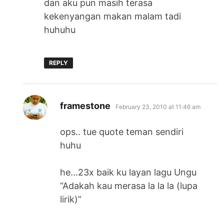
dan aku pun masih terasa
kekenyangan makan malam tadi
huhuhu
REPLY
says:
framestone
February 23, 2010 at 11:46 am
ops.. tue quote teman sendiri
huhu
he…23x baik ku layan lagu Ungu
“Adakah kau merasa la la la (lupa
lirik)”