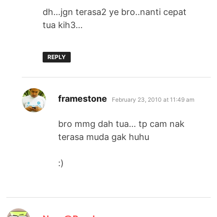
dh…jgn terasa2 ye bro..nanti cepat
tua kih3…
REPLY
says:
framestone
February 23, 2010 at 11:49 am
bro mmg dah tua… tp cam nak
terasa muda gak huhu
:)
says: