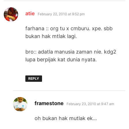
says:
atie
February 22, 2010 at 9:52 pm
farhana :: org tu x cmburu. xpe. sbb
bukan hak mtlak lagi.
bro:: adatla manusia zaman nie. kdg2
lupa berpijak kat dunia nyata.
REPLY
says:
framestone
February 23, 2010 at 9:47 am
oh bukan hak mutlak ek…