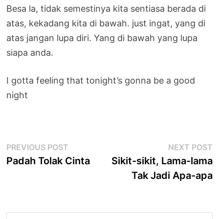
Besa la, tidak semestinya kita sentiasa berada di
atas, kekadang kita di bawah. just ingat, yang di
atas jangan lupa diri. Yang di bawah yang lupa
siapa anda.
I gotta feeling that tonight’s gonna be a good
night
Post
Previous
N
PREVIOUS POST
NEXT POST
post:
p
Padah Tolak Cinta
Sikit-sikit, Lama-lama
navigation
Tak Jadi Apa-apa