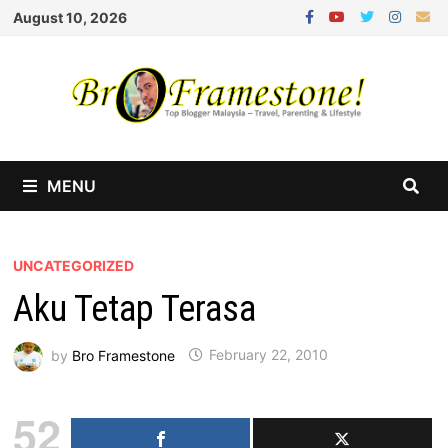
Skip
August 10, 2026
to
content
MENU
UNCATEGORIZED
Aku Tetap Terasa
by
Bro Framestone
February 22, 2010
52