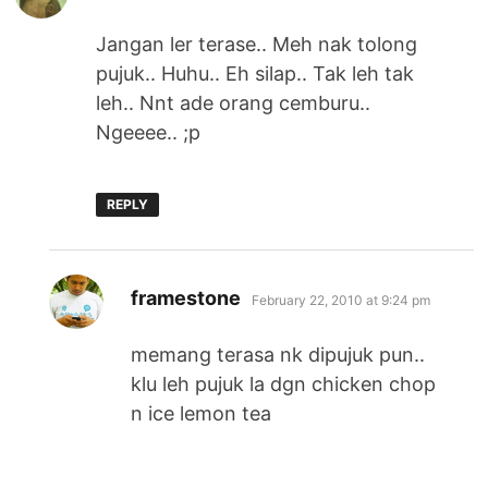
Jangan ler terase.. Meh nak tolong
pujuk.. Huhu.. Eh silap.. Tak leh tak
leh.. Nnt ade orang cemburu..
Ngeeee.. ;p
REPLY
says:
framestone
February 22, 2010 at 9:24 pm
memang terasa nk dipujuk pun..
klu leh pujuk la dgn chicken chop
n ice lemon tea