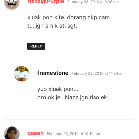
Nazz@Purple
February 23, 2010 at 9:36 am
xluak pon kite..dorang ckp cam
tu..jgn amik ati sgt.
REPLY
says:
framestone
February 23, 2010 at 11:54 am
yup xluak pun…
bro ok je.. Nazz jgn riso ek
says:
qaseh
February 23, 2010 at 10:10 am