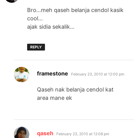
Bro…meh qaseh belanja cendol kasik
cool…
ajak sidia sekalik…
REPLY
says:
framestone
February 23, 2010 at 12:00 pm
Qaseh nak belanja cendol kat
area mane ek
says:
qaseh
February 23, 2010 at 12:08 pm