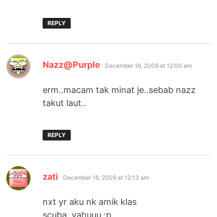
REPLY
says:
Nazz@Purple
December 16, 2009 at 12:00 am
erm..macam tak minat je..sebab nazz
takut laut..
REPLY
says:
zati
December 16, 2009 at 12:13 am
nxt yr aku nk amik klas
scuba..yahuuu :p