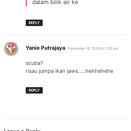
dalam bilik air ke
REPLY
says:
Yanie Putrajaya
December 16, 2009 at 2:52 pm
scuba?
risau jumpa ikan jaws…..hehhehehe
REPLY