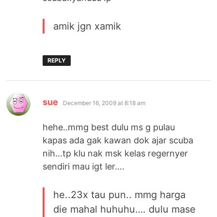
amik jgn xamik
REPLY
says:
sue
December 16, 2009 at 8:18 am
hehe..mmg best dulu ms g pulau
kapas ada gak kawan dok ajar scuba
nih…tp klu nak msk kelas regernyer
sendiri mau igt ler….
he..23x tau pun.. mmg harga
die mahal huhuhu…. dulu mase