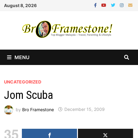
Skip
August 8, 2026
to
content
MENU
UNCATEGORIZED
Jom Scuba
by
Bro Framestone
December 15, 2009
35