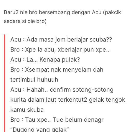
Baru2 nie bro bersembang dengan Acu (pakcik
sedara si die bro)
Acu : Ada masa jom berlajar scuba??
Bro : Xpe la acu, xberlajar pun xpe..
Acu : La… Kenapa pulak?
Bro : Xsempat nak menyelam dah
tertimbul huhuuh
Acu : Hahah.. confirm sotong-sotong
kurita dalam laut terkentut2 gelak tengok
kamu skuba
Bro : Tau xpe.. Tue belum denagr
“Dugong yang gelak”