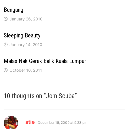
Bengang
January 26, 2010
Sleeping Beauty
January 14, 2010
Malas Nak Gerak Balik Kuala Lumpur
October 16, 2011
10 thoughts on “
Jom Scuba
”
says:
atie
December 15, 2009 at 9:23 pm