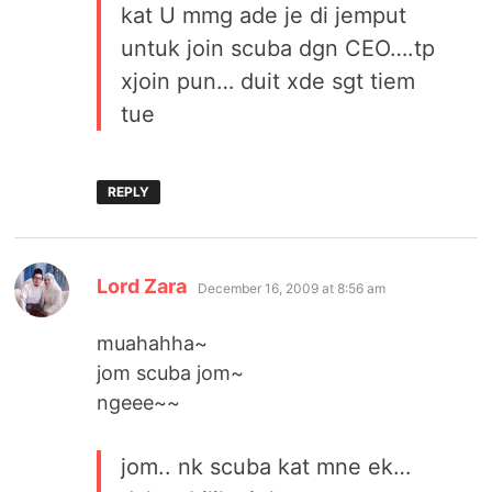
kat U mmg ade je di jemput
untuk join scuba dgn CEO….tp
xjoin pun… duit xde sgt tiem
tue
REPLY
says:
Lord Zara
December 16, 2009 at 8:56 am
muahahha~
jom scuba jom~
ngeee~~
jom.. nk scuba kat mne ek…