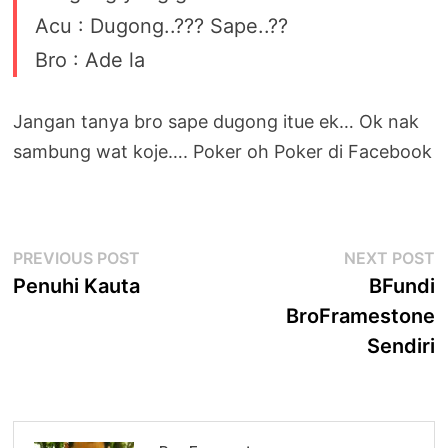
Acu : Dugong..??? Sape..??
Bro : Ade la
Jangan tanya bro sape dugong itue ek… Ok nak
sambung wat koje…. Poker oh Poker di Facebook
Post
Previous
N
PREVIOUS POST
NEXT POST
post:
p
Penuhi Kauta
BFundi
navigation
BroFramestone
Sendiri