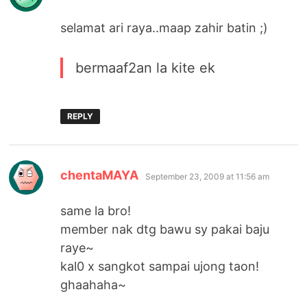
selamat ari raya..maap zahir batin ;)
bermaaf2an la kite ek
REPLY
says:
chentaMAYA
September 23, 2009 at 11:56 am
same la bro!
member nak dtg bawu sy pakai baju
raye~
kal0 x sangkot sampai ujong taon!
ghaahaha~