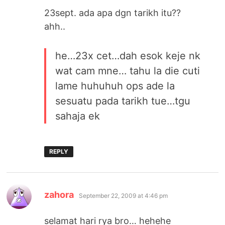
23sept. ada apa dgn tarikh itu??
ahh..
he…23x cet…dah esok keje nk
wat cam mne… tahu la die cuti
lame huhuhuh ops ade la
sesuatu pada tarikh tue…tgu
sahaja ek
REPLY
says:
zahora
September 22, 2009 at 4:46 pm
selamat hari rya bro… hehehe