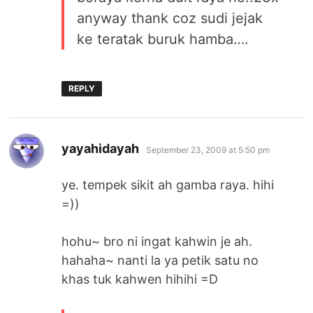
anyway thank coz sudi jejak
ke teratak buruk hamba….
REPLY
says:
yayahidayah
September 23, 2009 at 5:50 pm
ye. tempek sikit ah gamba raya. hihi
=))
hohu~ bro ni ingat kahwin je ah.
hahaha~ nanti la ya petik satu no
khas tuk kahwen hihihi =D