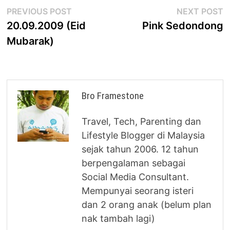
Post
Previous
N
PREVIOUS POST
NEXT POST
post:
p
20.09.2009 (Eid
Pink Sedondong
navigation
Mubarak)
Bro Framestone
Travel, Tech, Parenting dan
Lifestyle Blogger di Malaysia
sejak tahun 2006. 12 tahun
berpengalaman sebagai
Social Media Consultant.
Mempunyai seorang isteri
dan 2 orang anak (belum plan
nak tambah lagi)