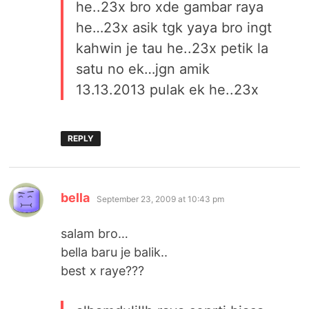
he..23x bro xde gambar raya
he…23x asik tgk yaya bro ingt
kahwin je tau he..23x petik la
satu no ek…jgn amik
13.13.2013 pulak ek he..23x
REPLY
says:
bella
September 23, 2009 at 10:43 pm
salam bro…
bella baru je balik..
best x raye???