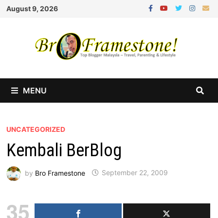
Skip
August 9, 2026
to
content
MENU
UNCATEGORIZED
Kembali BerBlog
by
Bro Framestone
September 22, 2009
35