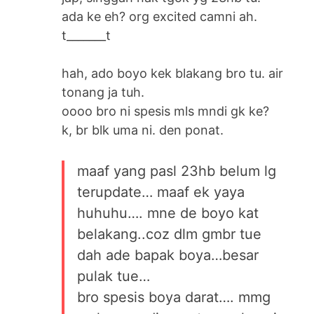
ada ke eh? org excited camni ah.
t_______t
hah, ado boyo kek blakang bro tu. air
tonang ja tuh.
oooo bro ni spesis mls mndi gk ke?
k, br blk uma ni. den ponat.
maaf yang pasl 23hb belum lg
terupdate… maaf ek yaya
huhuhu…. mne de boyo kat
belakang..coz dlm gmbr tue
dah ade bapak boya…besar
pulak tue…
bro spesis boya darat…. mmg