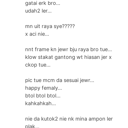
gatai erk bro…
udah2 ler…
mn uit raya sye?????
x aci nie…
nnt frame kn jewr bju raya bro tue…
klow stakat gantong wt hiasan jer x
ckop tue…
pic tue mcm da sesuai jewr…
happy femaly…
btol btol btol…
kahkahkah…
nie da kutok2 nie nk mina ampon ler
plak…