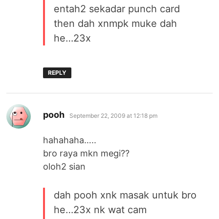
entah2 sekadar punch card
then dah xnmpk muke dah
he…23x
REPLY
says:
pooh
September 22, 2009 at 12:18 pm
hahahaha…..
bro raya mkn megi??
oloh2 sian
dah pooh xnk masak untuk bro
he…23x nk wat cam