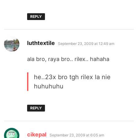
REPLY
says:
luthtextile
September 23, 2009 at 12:49 am
ala bro, raya bro.. rilex.. hahaha
he..23x bro tgh rilex la nie
huhuhuhu
REPLY
says:
cikepal
September 23, 2009 at 6:05 am