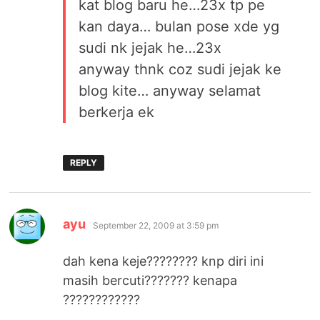
kat blog baru he…23x tp pe
kan daya… bulan pose xde yg
sudi nk jejak he…23x
anyway thnk coz sudi jejak ke
blog kite… anyway selamat
berkerja ek
REPLY
says:
ayu
September 22, 2009 at 3:59 pm
dah kena keje???????? knp diri ini
masih bercuti??????? kenapa
????????????