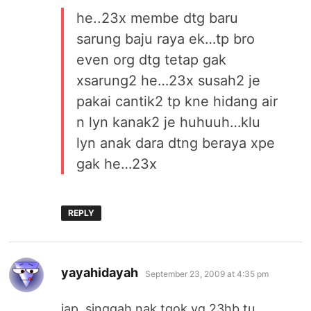
he..23x membe dtg baru
sarung baju raya ek…tp bro
even org dtg tetap gak
xsarung2 he…23x susah2 je
pakai cantik2 tp kne hidang air
n lyn kanak2 je huhuuh…klu
lyn anak dara dtng beraya xpe
gak he…23x
REPLY
says:
yayahidayah
September 23, 2009 at 4:35 pm
jap, singgah nak tgok yg 23hb tu.