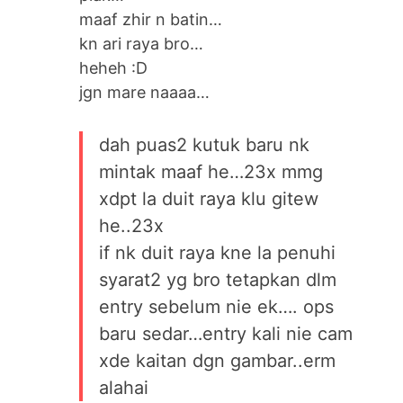
maaf zhir n batin…
kn ari raya bro…
heheh :D
jgn mare naaaa…
dah puas2 kutuk baru nk
mintak maaf he…23x mmg
xdpt la duit raya klu gitew
he..23x
if nk duit raya kne la penuhi
syarat2 yg bro tetapkan dlm
entry sebelum nie ek…. ops
baru sedar…entry kali nie cam
xde kaitan dgn gambar..erm
alahai