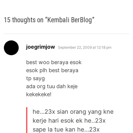
15 thoughts on “
Kembali BerBlog
”
says:
joegrimjow
September 22, 2009 at 12:18 pm
best woo beraya esok
esok plh best beraya
tp sayg
ada org tuu dah keje
kekekeke!
he…23x sian orang yang kne
kerje hari esok ek he..23x
sape la tue kan he…23x