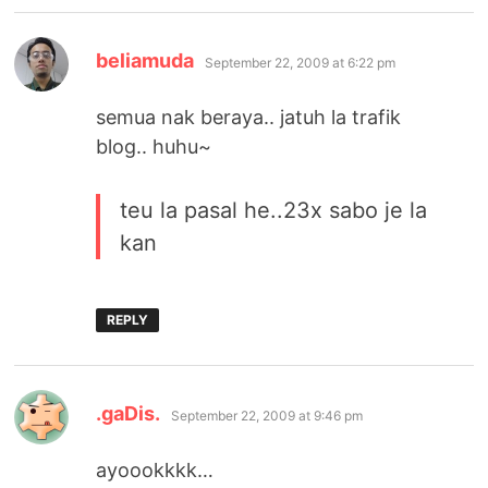
says:
beliamuda
September 22, 2009 at 6:22 pm
semua nak beraya.. jatuh la trafik
blog.. huhu~
teu la pasal he..23x sabo je la
kan
REPLY
says:
.gaDis.
September 22, 2009 at 9:46 pm
ayoookkkk…