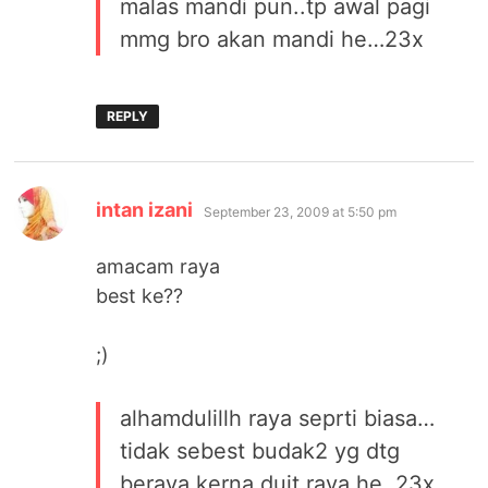
malas mandi pun..tp awal pagi
mmg bro akan mandi he…23x
REPLY
says:
intan izani
September 23, 2009 at 5:50 pm
amacam raya
best ke??
;)
alhamdulillh raya seprti biasa…
tidak sebest budak2 yg dtg
beraya kerna duit raya he..23x