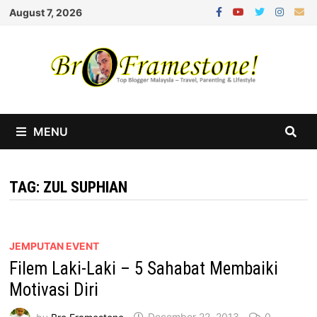
Skip
August 7, 2026
to
content
MENU
TAG:
ZUL SUPHIAN
JEMPUTAN EVENT
Filem Laki-Laki – 5 Sahabat Membaiki
Motivasi Diri
by
Bro Framestone
December 22, 2013
0