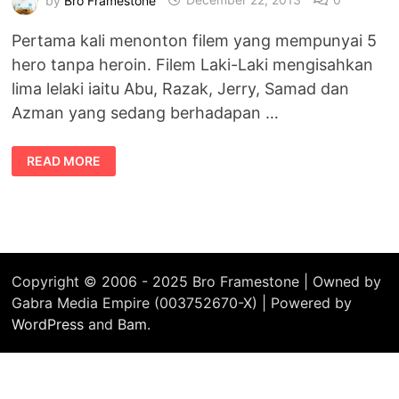
Pertama kali menonton filem yang mempunyai 5
hero tanpa heroin. Filem Laki-Laki mengisahkan
lima lelaki iaitu Abu, Razak, Jerry, Samad dan
Azman yang sedang berhadapan …
FILEM
READ MORE
LAKI-
LAKI
–
5
SAHABAT
MEMBAIKI
MOTIVASI
DIRI
Copyright © 2006 - 2025 Bro Framestone | Owned by
Gabra Media Empire (003752670-X) | Powered by
WordPress
and
Bam
.