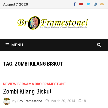
Skip
August 7, 2026
to
content
MENU
TAG:
ZOMBI KILANG BISKUT
REVIEW BERSAMA BRO FRAMESTONE
Zombi Kilang Biskut
by
Bro Framestone
March 20, 2014
8