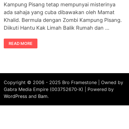
Kampung Pisang tetap mempunyai misterinya
ada sahaja yang cuba dibawakan oleh Mamat
Khalid. Bermula dengan Zombi Kampung Pisang.
Diikuti Hantu Kak Limah Balik Rumah dan …
ZOMBI
READ MORE
KILANG
BISKUT
Copyright © 2006 - 2025 Bro Framestone | Owned by
Gabra Media Empire (003752670-X) | Powered by
WordPress
and
Bam
.