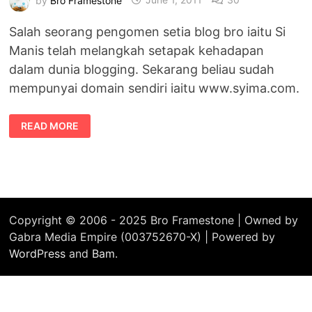
Salah seorang pengomen setia blog bro iaitu Si
Manis telah melangkah setapak kehadapan
dalam dunia blogging. Sekarang beliau sudah
mempunyai domain sendiri iaitu www.syima.com.
SI
READ MORE
MANIS
SUDAH
BERDOTCOM
DAN
SELAMAT
DATANG
KE
FAMILY
WORDPRESS
Copyright © 2006 - 2025 Bro Framestone | Owned by
Gabra Media Empire (003752670-X) | Powered by
WordPress
and
Bam
.