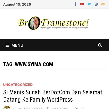
Skip
August 10, 2026
to
content
MENU
TAG:
WWW.SYIMA.COM
UNCATEGORIZED
Si Manis Sudah BerDotCom Dan Selamat
Datang Ke Family WordPress
by
Bro Framestone
June 1, 2011
30