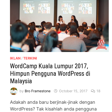
IKLAN
/
TERKINI
WordCamp Kuala Lumpur 2017,
Himpun Pengguna WordPress di
Malaysia
by
Bro Framestone
October 15, 2017
18
Adakah anda baru berjinak-jinak dengan
WordPress? Tak kisahlah anda pengguna