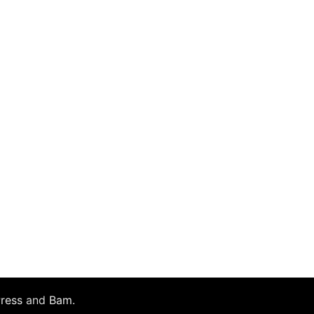
ress
and
Bam
.