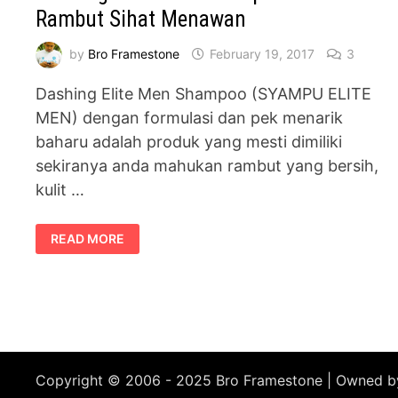
Rambut Sihat Menawan
by
Bro Framestone
February 19, 2017
3
Dashing Elite Men Shampoo (SYAMPU ELITE
MEN) dengan formulasi dan pek menarik
baharu adalah produk yang mesti dimiliki
sekiranya anda mahukan rambut yang bersih,
kulit …
DASHING
READ MORE
ELITE
MEN
SHAMPOO
PASTIKAN
RAMBUT
SIHAT
MENAWAN
Copyright © 2006 - 2025 Bro Framestone | Owned 