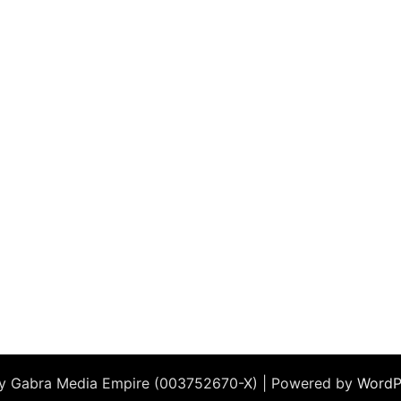
by Gabra Media Empire (003752670-X) | Powered by
WordP