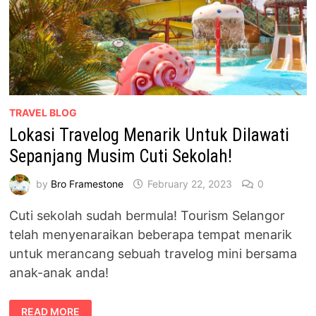
TRAVEL BLOG
Lokasi Travelog Menarik Untuk Dilawati
Sepanjang Musim Cuti Sekolah!
by
Bro Framestone
February 22, 2023
0
Cuti sekolah sudah bermula! Tourism Selangor
telah menyenaraikan beberapa tempat menarik
untuk merancang sebuah travelog mini bersama
anak-anak anda!
LOKASI
READ MORE
TRAVELOG