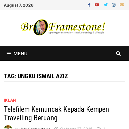
Skip
August 7, 2026
to
content
MENU
TAG:
UNGKU ISMAIL AZIZ
IKLAN
Telefilem Kemuncak Kepada Kempen
Travelling Beruang
by
Bro Framestone
October 27, 2015
4