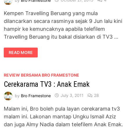
Kempen Travelling Beruang yang mula
dilancarkan secara rasminya sejak 9 Jun lalu kini
hampir ke kemuncaknya apabila telefilem
Travelling Beruang itu bakal disiarkan di TV3 …
TELEFILEM
READ MORE
KEMUNCAK
KEPADA
KEMPEN
TRAVELLING
BERUANG
REVIEW BERSAMA BRO FRAMESTONE
Cerekarama TV3 : Anak Emak
by
Bro Framestone
July 3, 2011
28
Malam ini, Bro boleh pula layan cerekarama tv3
malam ini. Lakonan mantap Ungku Ismail Aziz
dan juga Almy Nadia dalam telefilem Anak Emak.