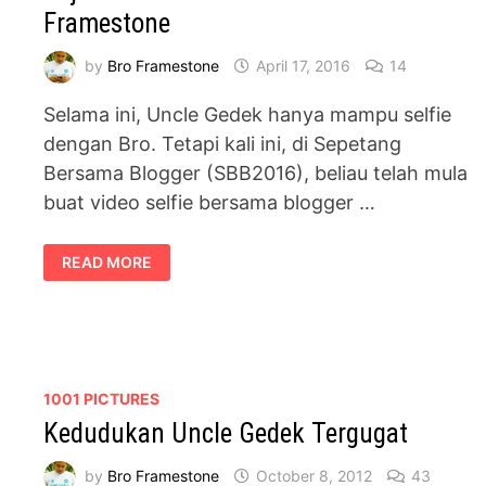
Framestone
by
Bro Framestone
April 17, 2016
14
Selama ini, Uncle Gedek hanya mampu selfie
dengan Bro. Tetapi kali ini, di Sepetang
Bersama Blogger (SBB2016), beliau telah mula
buat video selfie bersama blogger …
RAJA
READ MORE
SELFIE
UNCLE
GEDEK
FEAT
BRO
FRAMESTONE
1001 PICTURES
Kedudukan Uncle Gedek Tergugat
by
Bro Framestone
October 8, 2012
43