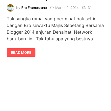
by
Bro Framestone
March 9, 2014
31
Tak sangka ramai yang berminat nak selfie
dengan Bro sewaktu Majlis Sepetang Bersama
Blogger 2014 anjuran Denaihati Network
baru-baru ini. Tak tahu apa yang bestnya …
SIFU
READ MORE
SELFIE
MALAYSIA
–
UNCLE
GEDEK